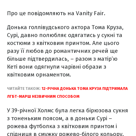
Про це повідомляють на Vanity Fair.
Донька голлівудського актора Тома Круза,
Сурі, давно полюбляє одягатись у сукні та
костюми з квітковим принтом. Але цього
разу її любов до романтичних речей ще
більше підтвердилась, – разом з матір’ю
Кеті вони одягнули чарівні образи з
квітковим орнаментом.
ЧИТАЙТЕ ТАКОЖ:
12-РІЧНА ДОНЬКА ТОМА КРУЗА ПІДТРИМАЛА
ЛГБТ-МАРШ НЕЗВИЧНИМ СПОСОБОМ
У 39-річної Холмс була легка бірюзова сукня
з тоненьким поясом, а в доньки Сурі –
рожева футболка з квітковим принтом і
спідниця в смужку рожево-білого кольору.