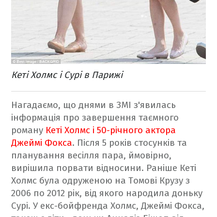
Кеті Холмс і Сурі в Парижі
Нагадаємо, що днями в ЗМІ з'явилась
інформація про завершення таємного
роману
Кеті Холмс і 50-річного актора
Джеймі Фокса
. Після 5 років стосунків та
планування весілля пара, ймовірно,
вирішила порвати відносини. Раніше Кеті
Холмс була одруженою на Томові Крузу з
2006 по 2012 рік, від якого народила доньку
Сурі. У екс-бойфренда Холмс, Джеймі Фокса,