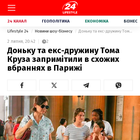
24 КАНАЛ
ГЕОПОЛІТИКА
ЕКОНОМІКА
БІЗНЕС
Lifestyle 24
Новини шоу-бізнесу
Доньку та екс-дружину Тома Круза запримітили в схожих вбраннях в Парижі
2 липня,
20:42
2
Доньку та екс-дружину Тома
Круза запримітили в схожих
вбраннях в Парижі