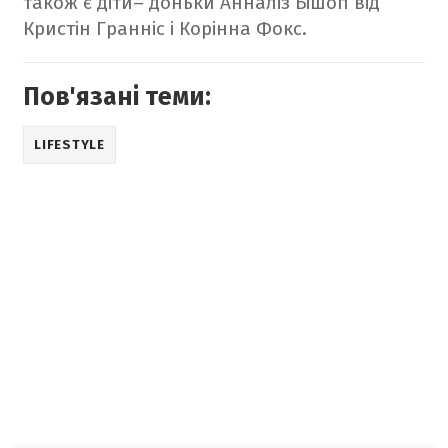
також є діти– доньки Анналіз Бішоп від
Кристін Гранніс і Корінна Фокс.
Пов'язані теми:
LIFESTYLE