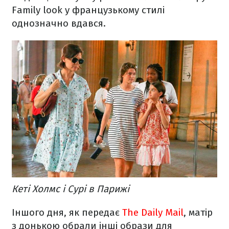
Family look у французькому стилі
однозначно вдався.
Кеті Холмс і Сурі в Парижі
Іншого дня, як передає
The Daily Mail
, матір
з донькою обрали інші образи для