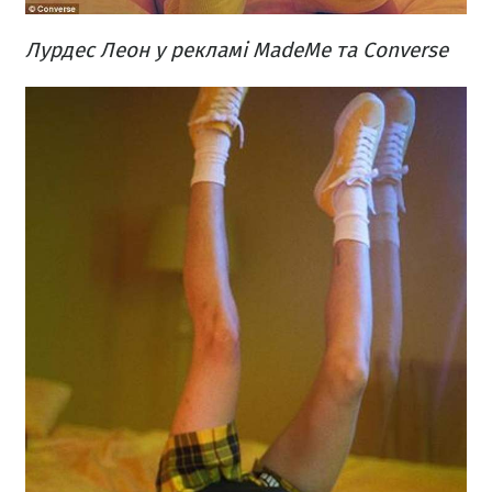
Лурдес Леон у рекламі MadeMe та Converse