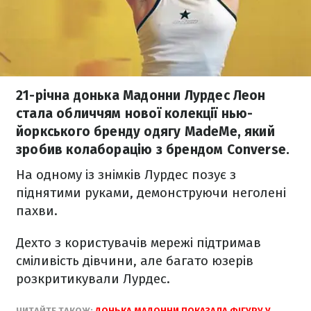
21-річна донька Мадонни Лурдес Леон
стала обличчям нової колекції нью-
йоркського бренду одягу MadeMe, який
зробив колаборацію з брендом Converse.
На одному із знімків Лурдес позує з
піднятими руками, демонструючи неголені
пахви.
Дехто з користувачів мережі підтримав
сміливість дівчини, але багато юзерів
розкритикували Лурдес.
ЧИТАЙТЕ ТАКОЖ:
ДОНЬКА МАДОННИ ПОКАЗАЛА ФІГУРУ У