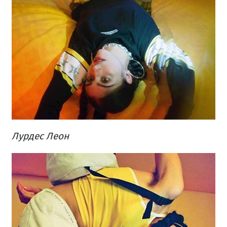
Лурдес Леон