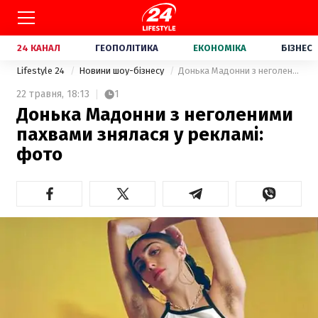
24 КАНАЛ
ГЕОПОЛІТИКА
ЕКОНОМІКА
БІЗНЕС
Lifestyle 24
Новини шоу-бізнесу
Донька Мадонни з неголеними пахвами знялася у рекламі: фото
22 травня,
18:13
1
Донька Мадонни з неголеними
пахвами знялася у рекламі:
фото