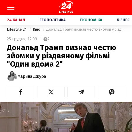
24 КАНАЛ
ГЕОПОЛІТИКА
ЕКОНОМІКА
БІЗНЕС
Lifestyle 24
Кіно
Дональд Трамп визнав честю зйомки у різдвяному фільмі "Один вдома 2"
25 грудня,
12:09
2
Дональд Трамп визнав честю
зйомки у різдвяному фільмі
"Один вдома 2"
Марина Джура