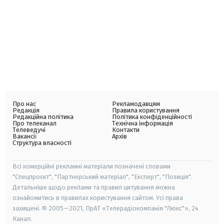
Про нас
Рекламодавцям
Редакція
Правила користування
Редакційна політика
Політика конфіденційності
Про телеканал
Технічна інформація
Телеведучі
Контакти
Вакансії
Архів
Структура власності
Всі комерційні рекламні матеріали позначені словами
"Спецпроєкт", "Партнерський матеріал", "Експерт", "Позиція".
Детальніше щодо реклами та правил цитування можна
ознайомитись в правилах користування сайтом. Усі права
захищені. © 2005—2021, ПрАТ «Телерадіокомпанія "Люкс"», 24
Канал.