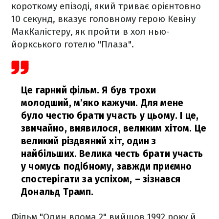
короткому епізоді, який триває орієнтовно
10 секунд, вказує головному герою Кевіну
МакКалістеру, як пройти в хол нью-
йоркського готелю "Плаза".
Це гарний фільм. Я був трохи
молодший, м’яко кажучи. Для мене
було честю брати участь у цьому. І це,
звичайно, виявилося, великим хітом. Це
великий різдвяний хіт, один з
найбільших. Велика честь брати участь
у чомусь подібному, завжди приємно
спостерігати за успіхом,
– зізнався
Дональд Трамп.
Фільм "Один вдома 2" вийшов 1992 року й