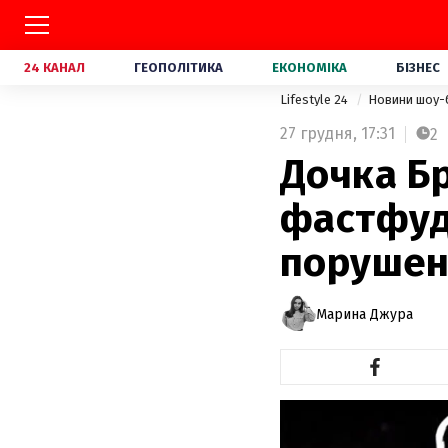
24 КАНАЛ
ГЕОПОЛІТИКА
ЕКОНОМІКА
БІЗНЕС
Lifestyle 24
Новини шоу-
27 грудня,
17:31
2
Дочка Бр
фастфуду
порушен
Марина Джура