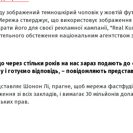
ду зображений темношкірий чоловік у жовтій фут
 Мережа стверджує, що використовує зображення
рати його для своєї рекламної кампанії, "Real Ku
етельного обстеження національним агентством з
о через стільки років на нас зараз подають до 
 і готуємо відповідь,
– повідомляють представ
дставляє Шонон Лі, прагне, щоб мережа фастфуд
ення зі всіх закладів, і вимагає 30 мільйонів дол
ьких прав.