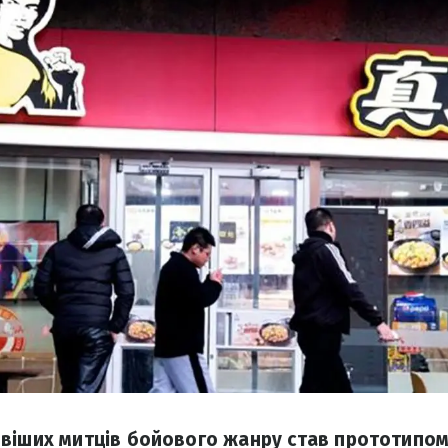
віших митців бойового жанру став прототипом