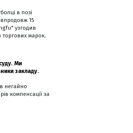
болці в позі
 впродовж 15
ngfu" узгодив
 торгових марок.
суду. Ми
ники закладу.
ів негайно
арів компенсації за