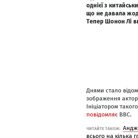
однієї з китайськ
що не давала жод
Тепер Шонон Лі ви
Днями стало відом
зображення актора
Ініціатором таког
повідомляє
BBC.
Андже
ЧИТАЙТЕ ТАКОЖ:
всього на кілька г