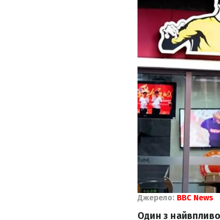
Джерело:
BBC News
Один з найвпливо