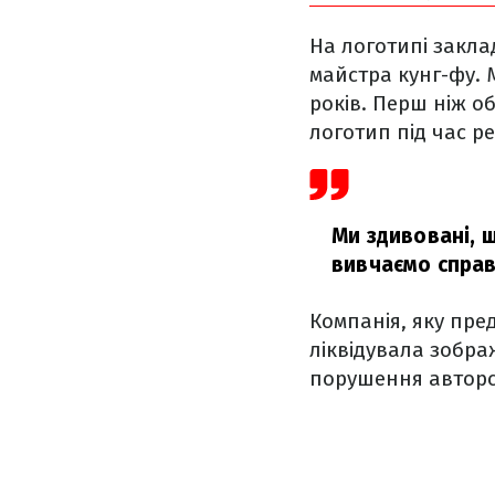
На логотипі закла
майстра кунг-фу.
років. Перш ніж об
логотип під час р
Ми здивовані, щ
вивчаємо справу
Компанія, яку пре
ліквідувала зображ
порушення авторс