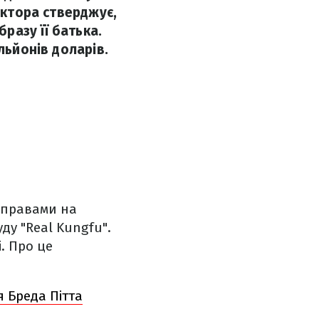
актора стверджує,
разу її батька.
льйонів доларів.
є правами на
ду "Real Kungfu".
. Про це
 Бреда Пітта