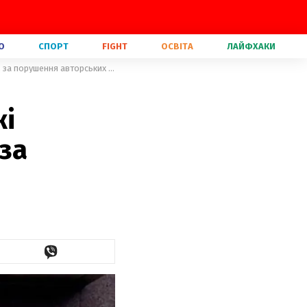
О
СПОРТ
FIGHT
ОСВІТА
ЛАЙФХАКИ
Дочка Брюса Лі вимагає в мережі фастфуду 30 мільйонів доларів за порушення авторських прав
жі
за