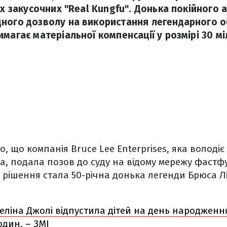
их закусочних "Real Kungfu". Донька покійного 
ного дозволу на використання легендарного об
магає матеріальної компенсації у розмірі 30 мі
о, що компанія Bruce Lee Enterprises, яка володі
, подала позов до суду на відому мережу фастфу
о рішення стала 50-річна донька легенди Брюса Лі
ліна Джолі відпустила дітей на день народження
один, – ЗМІ