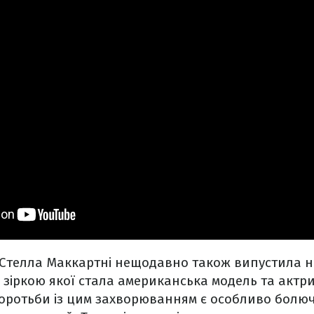
 Стелла Маккартні нещодавно також випустила но
, зіркою якої стала американська модель та актр
оротьби із цим захворюванням є особливо болючо