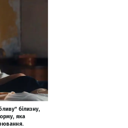
ливу" білизну,
орму, яка
орювання.