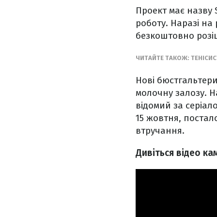
Проект має назву 
роботу. Наразі на 
безкоштовно розі
ЧИТАЙТЕ ТАКОЖ: ТЕНІСИС
Нові бюстгальтери
молочну залозу. Н
відомий за серіал
15 жовтня, постало
втручання.
Дивіться відео кам