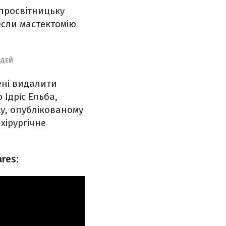
 просвітницьку
несли мастектомію
УДЕЙ
ені видалити
 Ідріс Ельба,
ку, опублікованому
хірургічне
res: