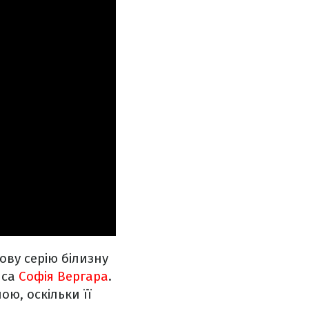
ву серію білизну
иса
Софія Вергара
.
ю, оскільки її