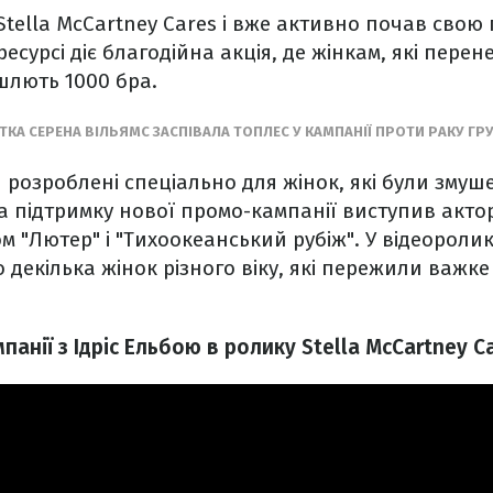
Stella McCartney Cares і вже активно почав свою
ресурсі діє благодійна акція, де жінкам, які пере
шлють 1000 бра.
ТКА СЕРЕНА ВІЛЬЯМС ЗАСПІВАЛА ТОПЛЕС У КАМПАНІЇ ПРОТИ РАКУ ГР
 розроблені спеціально для жінок, які були змуш
а підтримку нової промо-кампанії виступив актор
ом "Лютер" і "Тихоокеанський рубіж". У відеороли
 декілька жінок різного віку, які пережили важке 
панії з Ідріс Ельбою в ролику Stella McCartney Ca