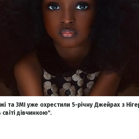
і та ЗМІ уже охрестили 5-річну Джейрах з Нігер
світі дівчинкою".