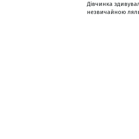
Дівчинка здивувал
незвичайною ляль