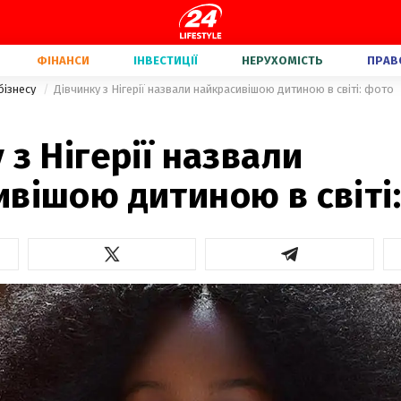
ФІНАНСИ
ІНВЕСТИЦІЇ
НЕРУХОМІСТЬ
ПРАВ
бізнесу
Дівчинку з Нігерії назвали найкрасивішою дитиною в світі: фото
 з Нігерії назвали
вішою дитиною в світі