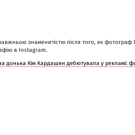
равжньою знаменитістю після того, як фотограф
афію в Instagram.
на донька Кім Кардашян дебютувала у рекламі: ф