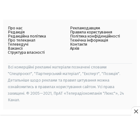
Про нас
Рекламодавцям
Редакція
Правила користування
Редакційна політика
Політика конфіденційності
Про телеканал
Технічна інформація
Телеведучі
Контакти
Вакансії
Архів
Структура власності
Всі комерційні рекламні матеріали позначені словами
"Спецпроєкт", "Партнерський матеріал", "Експерт", "Позиція".
Детальніше щодо реклами та правил цитування можна
ознайомитись в правилах користування сайтом. Усі права
захищені. © 2005—2021, ПрАТ «Телерадіокомпанія "Люкс"», 24
Канал.