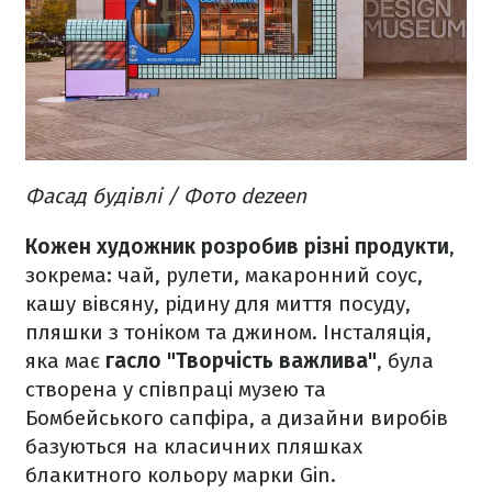
Фасад будівлі / Фото dezeen
Кожен художник розробив різні продукти
,
зокрема: чай, рулети, макаронний соус,
кашу вівсяну, рідину для миття посуду,
пляшки з тоніком та джином. Інсталяція,
яка має
гасло "Творчість важлива"
, була
створена у співпраці музею та
Бомбейського сапфіра, а дизайни виробів
базуються на класичних пляшках
блакитного кольору марки Gin.