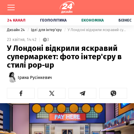
24 КАНАЛ
ГЕОПОЛІТИКА
ЕКОНОМІКА
БІЗНЕС
Дизайн 24
Ідеї для інтер'єру
У Лондоні відкрили яскравий супермаркет: фото інтер'єру в стилі pop-up
23 квітня,
14:42
3
У Лондоні відкрили яскравий
супермаркет: фото інтер'єру в
стилі pop-up
Ірина Русінкевич