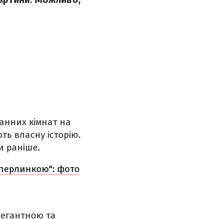
ванних кімнат на
ть власну історію.
и раніше.
"перлинкою": фото
легантною та