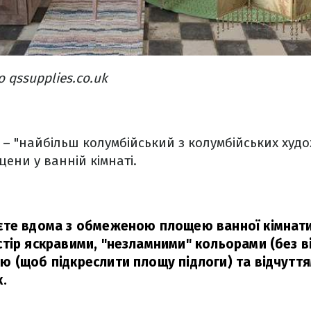
о qssupplies.co.uk
– "найбільш колумбійський з колумбійських худо
цени у ванній кімнаті.
єте вдома з обмеженою площею ванної кімнати
тір яскравими, "незламними" кольорами (без ві
 (щоб підкреслити площу підлоги) та відчутт
.