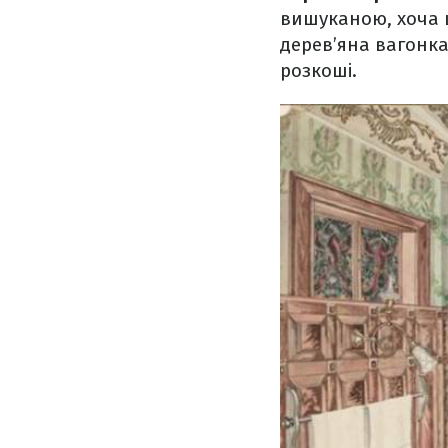
вишуканою, хоча це
дерев’яна вагонка
розкоші.