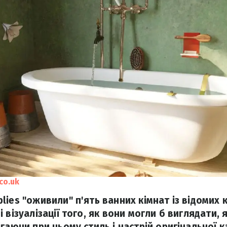
co.uk
ies "оживили" п'ять ванних кімнат із відомих 
 візуалізації того, як вони могли б виглядати,
ігаючи при цьому стиль і настрій оригінальної 