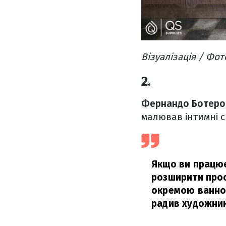
Візуалізація / Фот
2.
Фернандо Ботеро
малював інтимні с
Якщо ви працю
розширити прос
окремою ванною
радив художник