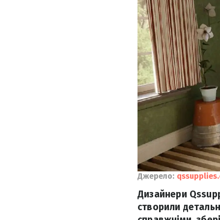
Джерело:
qssupplies.
Дизайнери Qssuppl
створили детальні
справжніми, збер