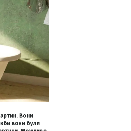
картин. Вони
 якби вони були
картини. Можливо,