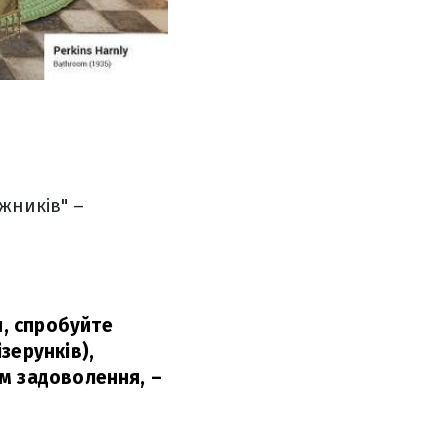
жників" –
, спробуйте
зерунків),
ям задоволення,
–