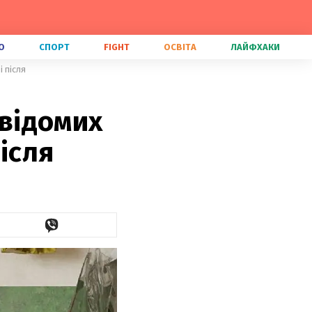
О
СПОРТ
FIGHT
ОСВІТА
ЛАЙФХАКИ
і після
 відомих
після