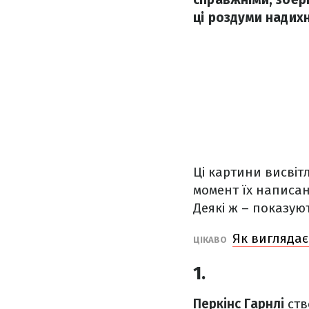
ці роздуми надихн
Ці картини висвіт
момент їх написанн
Деякі ж – показуют
Як виглядає
ЦІКАВО
1.
Перкінс Гарнлі
ств