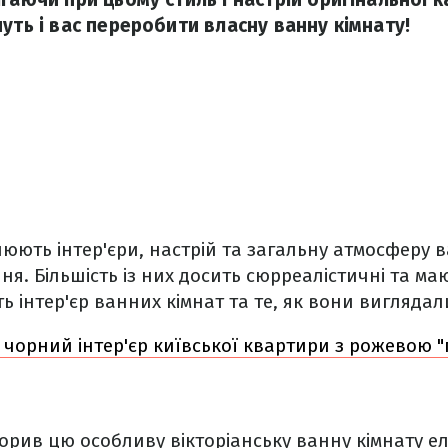
уть і вас переробити власну ванну кімнату!
люють інтер'єри, настрій та загальну атмосферу 
я. Більшість із них досить сюрреалістичні та маю
ь інтер'єр ванних кімнат та те, як вони виглядал
 чорний інтер'єр київської квартири з рожевою 
орив цю особливу вікторіанську ванну кімнату е