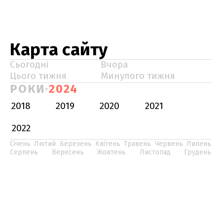
Карта сайту
Сьогодні
Вчора
Цього тижня
Минулого тижня
РОКИ
2024
2018
2019
2020
2021
2022
Січень
Лютий
Березень
Квітень
Травень
Червень
Липень
Серпень
Вересень
Жовтень
Листопад
Грудень