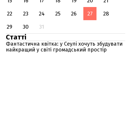
15
16
17
18
19
20
21
22
23
24
25
26
27
28
29
30
31
Статті
Фантастична квітка: у Сеулі хочуть збудувати
найкращий у світі громадський простір