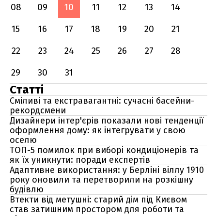
08
09
10
11
12
13
14
15
16
17
18
19
20
21
22
23
24
25
26
27
28
29
30
31
Статті
Сміливі та екстравагантні: сучасні басейни-
рекордсмени
Дизайнери інтер'єрів показали нові тенденції
оформлення дому: як інтегрувати у свою
оселю
ТОП-5 помилок при виборі кондиціонерів та
як їх уникнути: поради експертів
Адаптивне використання: у Берліні віллу 1910
року оновили та перетворили на розкішну
будівлю
Втекти від метушні: старий дім під Києвом
став затишним простором для роботи та