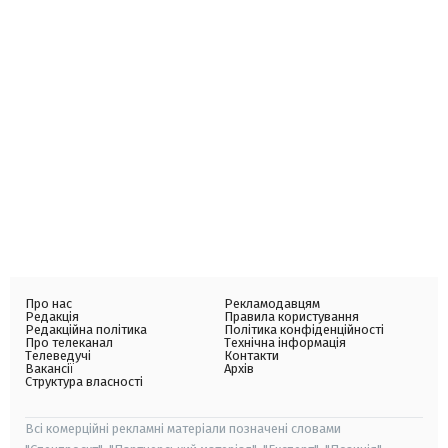
Про нас
Рекламодавцям
Редакція
Правила користування
Редакційна політика
Політика конфіденційності
Про телеканал
Технічна інформація
Телеведучі
Контакти
Вакансії
Архів
Структура власності
Всі комерційні рекламні матеріали позначені словами