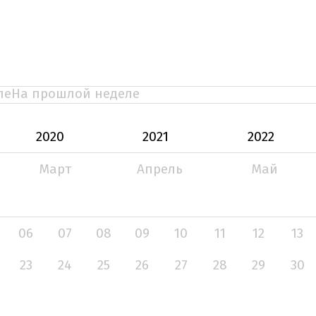
ле
На прошлой неделе
2020
2021
2022
Март
Апрель
Май
06
07
08
09
10
11
12
13
23
24
25
26
27
28
29
30