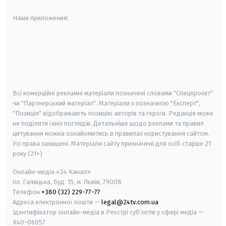
Наши приложения:
android
apple
smart tv
samsung smart tv
Всі комерційні рекламні матеріали позначені словами "Спецпроєкт"
чи "Партнерський матеріал". Матеріали з позначкою "Експерт",
"Позиція" відображають позицію авторів та героїв. Редакція може
не поділяти їхніх поглядів. Детальніше щодо реклами та правил
цитування можна ознайомитись в правилах користування сайтом.
Усі права захищені.
Матеріали сайту призначені для осіб старше
21
року (21+)
Онлайн-медіа «24 Канал»
пл. Галицька, буд. 15, м. Львів, 79008
Телефон
+380 (32) 229-77-77
Адреса електронної пошти —
legal@24tv.com.ua
Ідентифікатор онлайн-медіа в Реєстрі суб'єктів у сфері медіа —
R40-06057