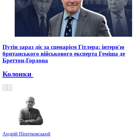
Путін зараз діє за сценарієм Гітлера: інтерв'ю
британського військового експерта Геміша де
Бреттон-Гордона
Колонки
Андрій Піонтковський