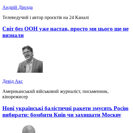
Андрій Дрозда
Телеведучий і автор проєктів на 24 Каналі
Світ без ООН уже настав, просто ми цього ще не
визнали
Девід Акс
Американський військовий журналіст, письменник,
кінорежисер
Нові українські балістичні ракети змусять Росію
вибирати: бомбити Київ чи захищати Москву