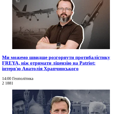
Ми можемо швидше розгорнути протибалістику
FREYA, ніж отримати ліцензію на Patriot:
інтерв'ю Анатолія Храпчинського
14:00
Геополітика
2 188
1