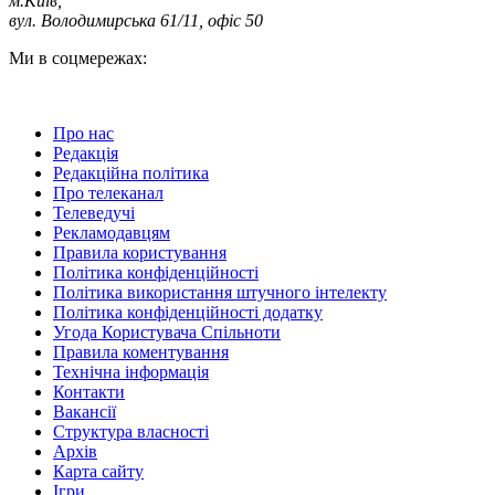
м.Київ
,
вул. Володимирська 61/11, офіс 50
Ми в соцмережах:
Про нас
Редакція
Редакційна політика
Про телеканал
Телеведучі
Рекламодавцям
Правила користування
Політика конфіденційності
Політика використання штучного інтелекту
Політика конфіденційності додатку
Угода Користувача Спільноти
Правила коментування
Технічна інформація
Контакти
Вакансії
Структура власності
Архів
Карта сайту
Ігри