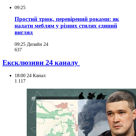
09:25
Простий трюк, перевірений роками: як
надати меблям у різних стилях єдиний
вигляд
09:25
Дизайн 24
637
Ексклюзиви 24 каналу
18:00
24 Канал
1 117