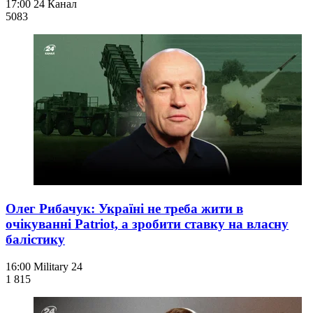
17:00
24 Канал
508
3
Олег Рибачук: Україні не треба жити в
очікуванні Patriot, а зробити ставку на власну
балістику
16:00
Military 24
1 815