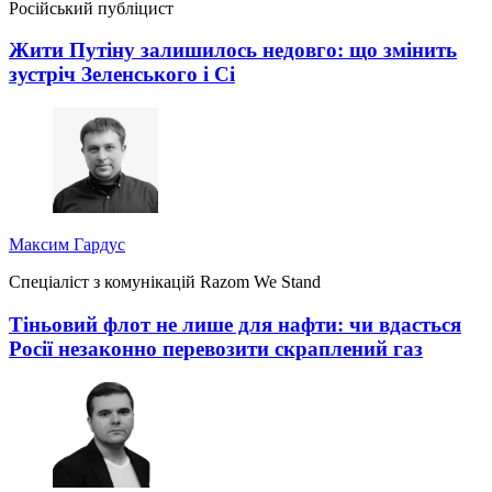
Російський публіцист
Жити Путіну залишилось недовго: що змінить
зустріч Зеленського і Сі
Максим Гардус
Спеціаліст з комунікацій Razom We Stand
Тіньовий флот не лише для нафти: чи вдасться
Росії незаконно перевозити скраплений газ