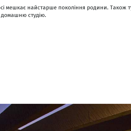
сі мешкає найстарше покоління родини. Також т
 домашню студію.