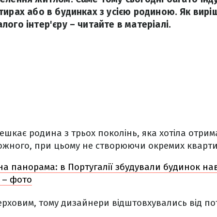
тирах або в будинках з усією родиною. Як вир
ого інтер'єру – читайте в матеріалі.
ешкає родина з трьох поколінь, яка хотіла отри
кожного, при цьому не створюючи окремих кварт
а панорама: в Португалії збудували будинок нав
 – фото
рховим, тому дизайнери відштовхувались від по