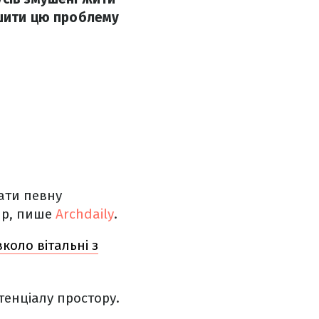
ішити цю проблему
мати певну
ир, пише
Archdaily
.
коло вітальні з
тенціалу простору.