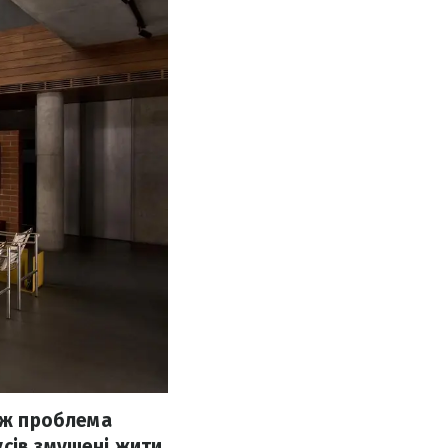
кож проблема
усів змушені жити