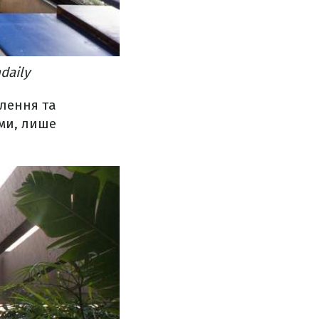
daily
тлення та
ими, лише