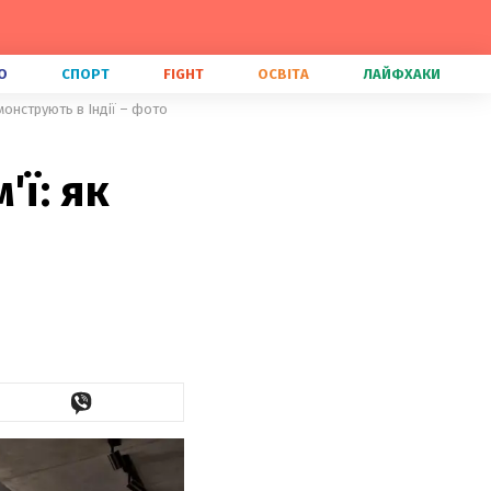
О
СПОРТ
FIGHT
ОСВІТА
ЛАЙФХАКИ
емонструють в Індії – фото
'ї: як