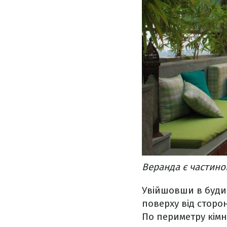
Веранда є частино
Увійшовши в будин
поверху від сторо
По периметру кімн