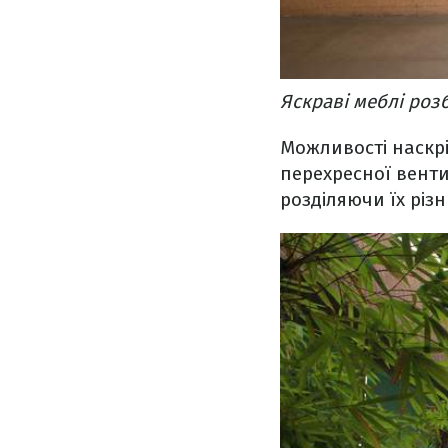
Яскраві меблі розб
Можливості наскрі
перехресної венти
розділяючи їх різ