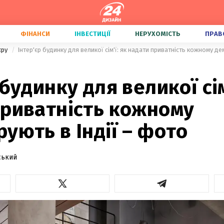
ФІНАНСИ
ІНВЕСТИЦІЇ
НЕРУХОМІСТЬ
ПРАВ
'єру
Інтер'єр будинку для великої сім'ї: як надати приватність кожному д
 будинку для великої сім
приватність кожному
ують в Індії – фото
ський