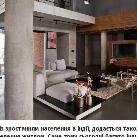
із зростанням населення в Індії, додається та
елення житлом. Саме тому сьогодні багато інд