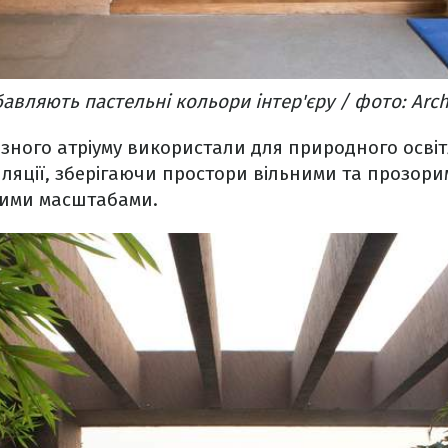
авляють пастельні кольори інтер'єру / фото: Arch
зного атріуму використали для природного осві
ляції, зберігаючи простори вільними та прозор
ними масштабами.