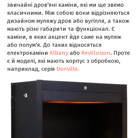
звичайні дров'яні каміни, які ми ще звемо
класичними. Між собою вони відрізняються
дизайном муляжу дров або вугілля, а також
мають різні габарити та функціонал. Є
каміни, в яких акцент йде саме на муляж
або полум'я. До таких відносяться
електрокаміни
Albany
або
Revillusion
. Проте
є й моделі, які мають корпус з обробкою,
наприклад, серія
Denville.