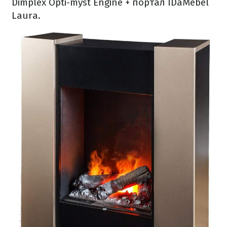
Dimplex Opti-myst Engine + портал IDaMebel
Laura.