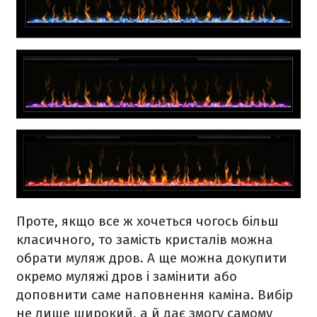
Проте, якщо все ж хочеться чогось більш
класичного, то замість кристалів можна
обрати муляж дров. А ще можна докупити
окремо муляжі дров і замінити або
доповнити саме наповнення каміна. Вибір
не лише широкий, а й дає змогу самому