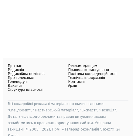
Про нас
Рекламодавцям
Редакція
Правила користування
Редакційна політика
Політика конфіденційності
Про телеканал
Технічна інформація
Телеведучі
Контакти
Вакансії
Архів
Структура власності
Всі комерційні рекламні матеріали позначені словами
"Спецпроєкт", "Партнерський матеріал", "Експерт", "Позиція".
Детальніше щодо реклами та правил цитування можна
ознайомитись в правилах користування сайтом. Усі права
захищені. © 2005—2021, ПрАТ «Телерадіокомпанія "Люкс"», 24
Канал.