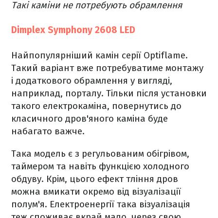
Такі каміни не потребують обрамлення
Dimplex Symphony 2608 LED
Найпопулярніший камін серії Optiflame.
Такий варіант вже потребуватиме монтажу
і додаткового обрамлення у вигляді,
наприклад, порталу. Тільки після установки
такого електрокаміна, повернутись до
класичного дров'яного каміна буде
набагато важче.
Така модель є з регульованим обігрівом,
таймером та навіть функцією холодного
обдуву. Крім, цього ефект тління дров
можна вмикати окремо від візуалізації
полум'я. Електроенергії така візуалізація
теж споживає вкрай мало, через свою