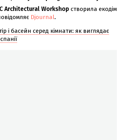
C Architectural Workshop
створила екодім
 повідомляє
Djournal
.
р і басейн серед кімнати: як виглядає
Іспанії