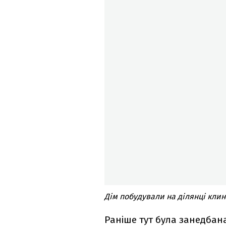
Дім побудували на ділянці клин
Раніше тут була занедбана 