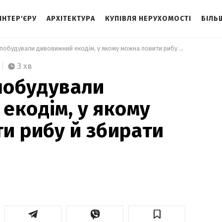
 ІНТЕР'ЄРУ
АРХІТЕКТУРА
КУПІВЛЯ НЕРУХОМОСТІ
БІЛЬ
 В Австралії побудували дивовижний екодім, у якому можна ловити рибу й збирати овочі: фото 
3 хв
 побудували
екодім, у якому
и рибу й збирати