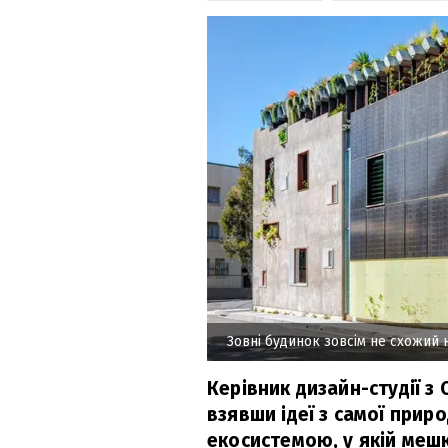
Зовні будинок зовсім не схожий
Керівник дизайн-студії з
взявши ідеї з самої прир
екосистемою, у якій меш