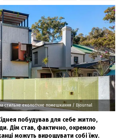
 на стильне екологічне помешкання
/ Djournal
 Сіднея побудував для себе житло,
оди. Дім став, фактично, окремою
канці можуть вирощувати собі їжу.