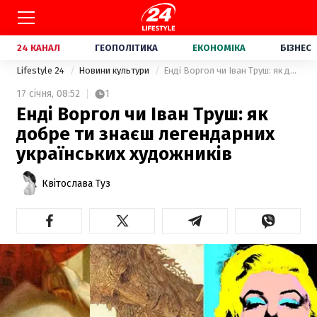
24 КАНАЛ
ГЕОПОЛІТИКА
ЕКОНОМІКА
БІЗНЕС
Lifestyle 24
Новини культури
Енді Воргол чи Іван Труш: як добре ти знаєш легендарних українських художників
17 січня,
08:52
1
Енді Воргол чи Іван Труш: як
добре ти знаєш легендарних
українських художників
Квітослава Туз