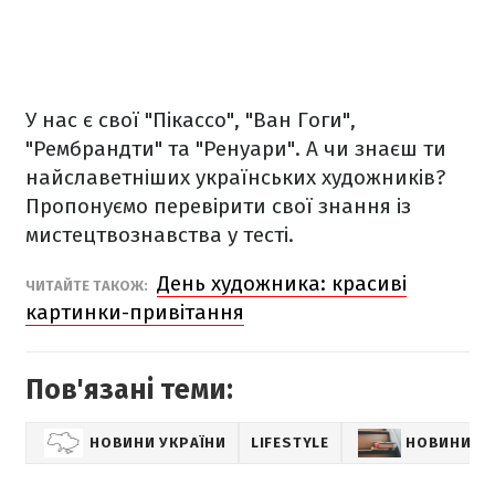
У нас є свої "Пікассо", "Ван Гоги",
"Рембрандти" та "Ренуари". А чи знаєш ти
найславетніших українських художників?
Пропонуємо перевірити свої знання із
мистецтвознавства у тесті.
День художника: красиві
ЧИТАЙТЕ ТАКОЖ:
картинки-привітання
Пов'язані теми:
НОВИНИ УКРАЇНИ
LIFESTYLE
НОВИНИ К