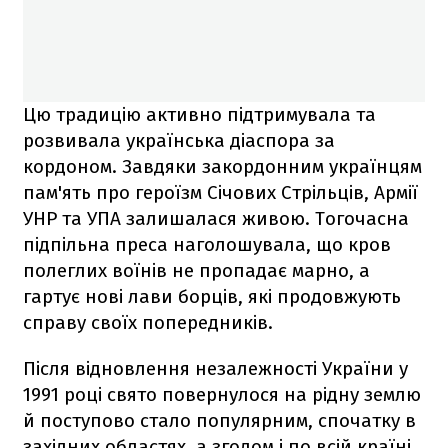
Цю традицію активно підтримувала та
розвивала українська діаспора за
кордоном. Завдяки закордонним українцям
пам'ять про героїзм Січових Стрільців, Армії
УНР та УПА залишалася живою. Тогочасна
підпільна преса наголошувала, що кров
полеглих воїнів не пропадає марно, а
гартує нові лави борців, які продовжують
справу своїх попередників.
Після відновлення незалежності України у
1991 році свято повернулося на рідну землю
й поступово стало популярним, спочатку в
західних областях, а згодом і по всій країні.