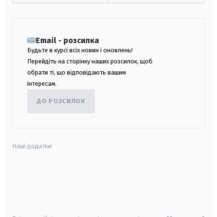
Email - розсилка
Будьте в курсі всіх новин і оновлень!
Перейдіть на сторінку наших розсилок, щоб
обрати ті, що відповідають вашим
інтересам.
ДО РОЗСИЛОК
Наші додатки:
android
apple
smart tv
samsung smart tv