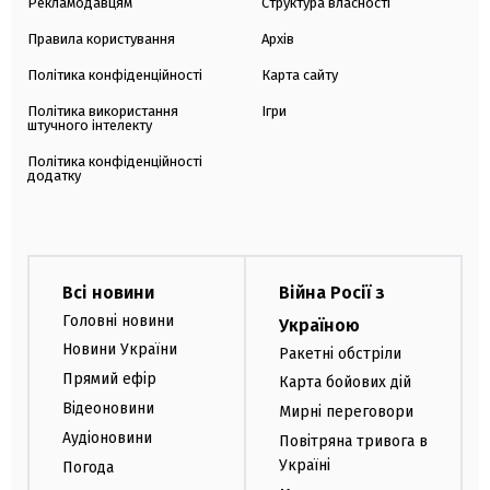
Рекламодавцям
Структура власності
Правила користування
Архів
Політика конфіденційності
Карта сайту
Політика використання
Ігри
штучного інтелекту
Політика конфіденційності
додатку
Всі новини
Війна Росії з
Головні новини
Україною
Новини України
Ракетні обстріли
Прямий ефір
Карта бойових дій
Відеоновини
Мирні переговори
Аудіоновини
Повітряна тривога в
Україні
Погода