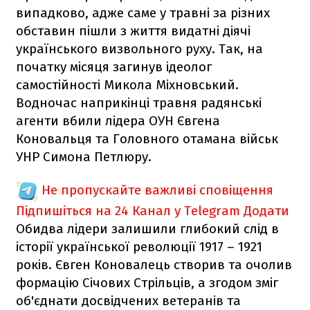
випадково, адже саме у травні за різних
обставин пішли з життя видатні діячі
українського визвольного руху. Так, на
початку місяця загинув ідеолог
самостійності Микола Міхновський.
Водночас наприкінці травня радянські
агенти вбили лідера ОУН Євгена
Коновальця та Головного отамана військ
УНР Симона Петлюру.
Не пропускайте важливі сповіщення
Підпишіться на 24 Канал у Telegram
Додати
Обидва лідери залишили глибокий слід в
історії української революції 1917 – 1921
років. Євген Коновалець створив та очолив
формацію Січових Стрільців, а згодом зміг
об'єднати досвідчених ветеранів та