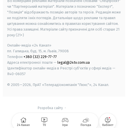
Всі комерційні рекламні матеріали позначені словами "Спецпроєкт"
чи "Партнерський матеріал". Матеріали з позначкою "Експерт",
"Позиція" відображають позицію авторів та героїв. Редакція може
не поділяти їхніх поглядів. Детальніше щодо реклами та правил
цитування можна ознайомитись в правилах користування сайтом.
Усі права захищені.
Матеріали сайту призначені для осіб старше
21
року (21+)
Онлайн-медіа «24 Канал»
пл. Галицька, буд. 15, м. Львів, 79008
Телефон
+380 (32) 229-77-77
Адреса електронної пошти —
legal@24tv.com.ua
Ідентифікатор онлайн-медіа в Реєстрі суб'єктів у сфері медіа —
R40-06057
© 2005—2026,
ПрАТ «Телерадіокомпанія "Люкс"», 24 Канал.
Розробка сайту
-
24 Канал
TV
Ігри
Погода
Кабінет