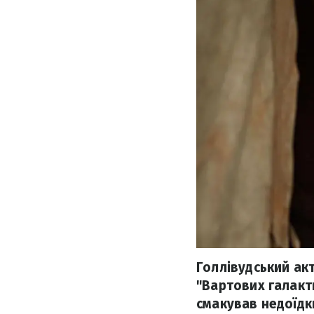
Голлівудський ак
"Вартових галакт
смакував недоїдки