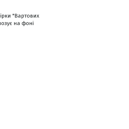
ірки "Вартових
позує на фоні