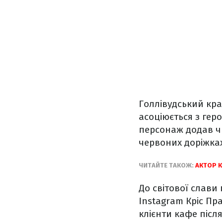
Голлівудський кра
асоціюється з гер
персонаж додав чи
червоних доріжках
ЧИТАЙТЕ ТАКОЖ:
АКТОР 
До світової слави
Instagram Кріс Пра
клієнти кафе післ