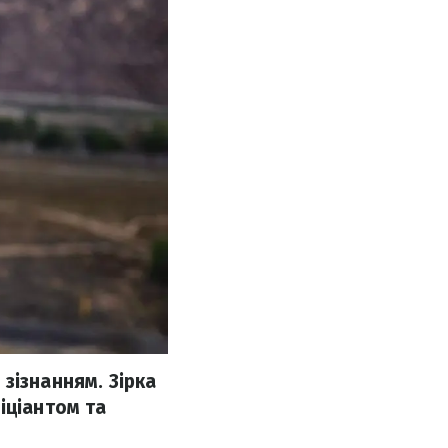
зізнанням. Зірка
іціантом та