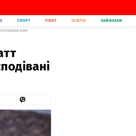
О
СПОРТ
FIGHT
ОСВІТА
ЛАЙФХАКИ
есподівані дані
атт
сподівані