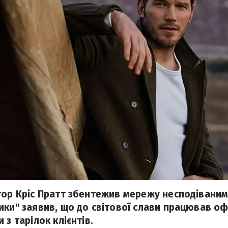
тор Кріс Пратт збентежив мережу несподіваним 
ики" заявив, що до світової слави працював оф
 з тарілок клієнтів.