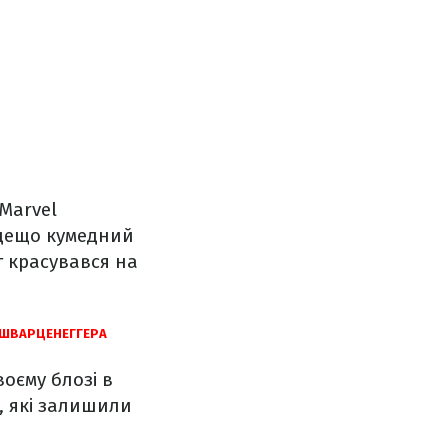
 Marvel
 дещо кумедний
т красувався на
 ШВАРЦЕНЕГГЕРА
оєму блозі в
и, які залишили