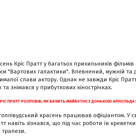
сень Кріс Пратт у багатьох прихильників фільмів
оєм "Вартових галактики". Впевнений, мужній та
малої слави актору. Однак не завжди Кріс Прат
 та знімався у прибуткових кінострічках.
КРІС ПРАТТ РОЗПОВІВ, ЯК БАЧИТЬ МАЙБУТНЄ З ДОНЬКОЮ АРНОЛЬДА
 голлівудський красень працював офіціантом. У св
тт навіть зізнався, що під час роботи їв креветк
я трапези.