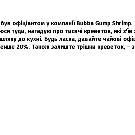
 був офіціантом у компанії Bubba Gump Shrimp.
ся туди, нагадую про тисячі креветок, які з'їв
ляху до кухні. Будь ласка, давайте чайові офі
енше 20%. Також залиште трішки креветок,
– з