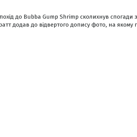
похід до Bubba Gump Shrimp сколихнув спогади з
Пратт додав до відвертого допису фото, на якому 