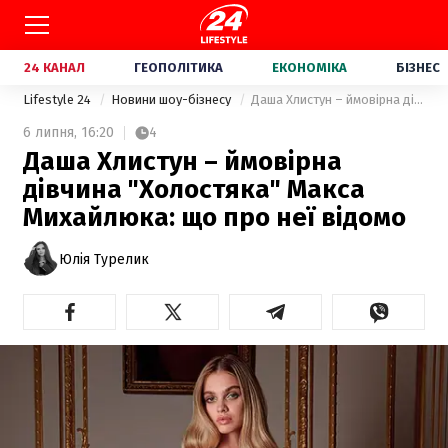
24 КАНАЛ
ГЕОПОЛІТИКА
ЕКОНОМІКА
БІЗНЕС
Lifestyle 24
Новини шоу-бізнесу
Даша Хлистун – ймовірна дівчина "Холостяка" Макса Михайлюка: що про неї відомо
6 липня,
16:20
4
Даша Хлистун – ймовірна
дівчина "Холостяка" Макса
Михайлюка: що про неї відомо
Юлія Турелик