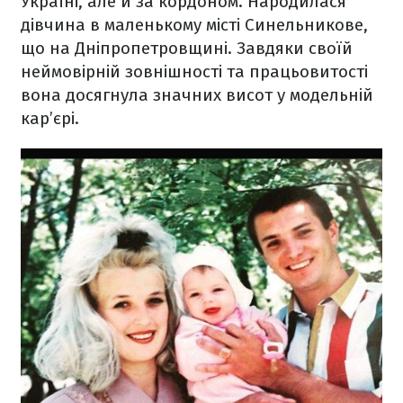
Україні, але й за кордоном. Народилася
дівчина в маленькому місті Синельникове,
що на Дніпропетровщині. Завдяки своїй
неймовірній зовнішності та працьовитості
вона досягнула значних висот у модельній
кар’єрі.