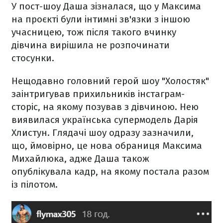
У пост-шоу Даша зізналася, що у Максима
на проєкті були інтимні зв'язки з іншою
учасницею, тож після такого вчинку
дівчина вирішила не розпочинати
стосунки.
Нещодавно головний герой шоу "Холостяк"
заінтригував прихильників інстаграм-
сторіс, на якому позував з дівчиною. Нею
виявилася українська супермодель Дарія
Хлистун. Глядачі шоу одразу зазначили,
що, ймовірно, це нова обраниця Максима
Михайлюка, адже Даша також
опублікувала кадр, на якому постала разом
із пілотом.