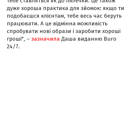
тебе ставляться як до лялечки. Це також
дуже хороша практика для зйомок: якщо ти
подобаєшся клієнтам, тебе весь час беруть
працювати. А це відмінна можливість
спробувати нові образи і заробити хороші
гроші", –
зазначила
Даша виданню Buro
24/7.