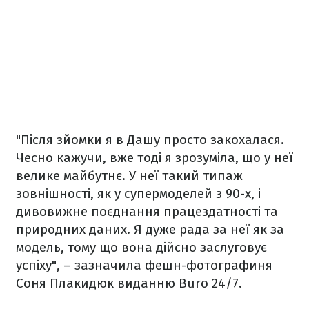
"Після зйомки я в Дашу просто закохалася.
Чесно кажучи, вже тоді я зрозуміла, що у неї
велике майбутнє. У неї такий типаж
зовнішності, як у супермоделей з 90-х, і
дивовижне поєднання працездатності та
природних даних. Я дуже рада за неї як за
модель, тому що вона дійсно заслуговує
успіху", – зазначила фешн-фотографиня
Соня Плакидюк виданню Buro 24/7.