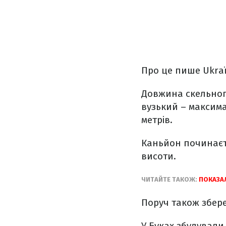
Про це пише Ukraї
Довжина скельного
вузький – максима
метрів.
Каньйон починаєть
висоти.
ЧИТАЙТЕ ТАКОЖ:
ПОКАЗАЛ
Поруч також збере
У Буках збудували 