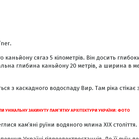
ner.
 каньйону сягаэ 5 кілометрів. Він досить глибок
льна глибина каньйону 20 метрів, а ширина в ме
ся з каскадного водоспаду Вир. Там ріка стікає 
И УНІКАЛЬНУ ЗАКИНУТУ ПАМ’ЯТКУ АРХІТЕКТУРИ УКРАЇНИ: ФОТО
глися кам’яні руїни водяного млина XIX століття.
першув Україні гідроелектростанція. До її руїн ле