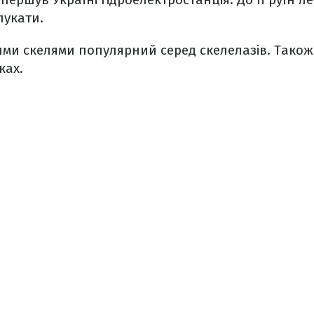
лукати.
ими скелями популярний серед скелелазів. Також
ках.