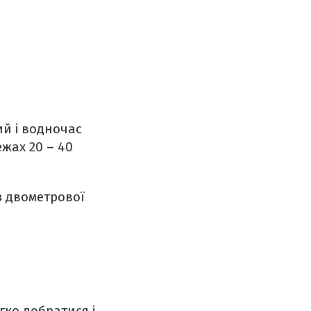
ий і водночас
жах 20 – 40
з двометрової
гко добратися і