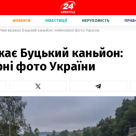
ФІНАНСИ
ІНВЕСТИЦІЇ
НЕРУХОМІСТЬ
ПРАВ
Чим вражає Буцький каньйон: неймовірні фото України
жає Буцький каньйон:
ні фото України