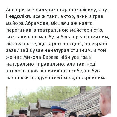
Але при всіх сильних сторонах фільму, є тут
і
недоліки
. Все ж таки, актор, який зіграв
майора Абрамова, місцями аж надто
перегинав із театральною майстерністю,
все-таки кіно має бути більш реалістичним,
ніж театр. Те, що гарно на сцені, на екрані
зазвичай буває ненатуралістичним. В той
же час Микола Береза ніби усе грав
натурально і правильно, але так іноді
хотілось, щоб він вийшов з себе, не був
настільки продуманим і холоднокровним.