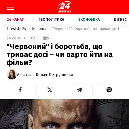
24 КАНАЛ
ГЕОПОЛІТИКА
ЕКОНОМІКА
БІЗНЕС
Lifestyle 24
Колонки
"Червоний" і боротьба, що триває досі – чи варто йти на фільм?
24 серпня,
10:31
5
"Червоний" і боротьба, що
триває досі – чи варто йти на
фільм?
Анастасія Ковач-Петрушенко