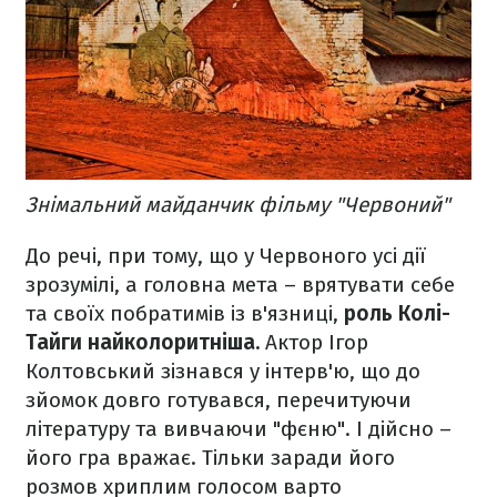
Знімальний майданчик фільму "Червоний"
До речі, при тому, що у Червоного усі дії
зрозумілі, а головна мета – врятувати себе
та своїх побратимів із в'язниці,
роль Колі-
Тайги найколоритніша.
Актор Ігор
Колтовський зізнався у інтерв'ю, що до
зйомок довго готувався, перечитуючи
літературу та вивчаючи "фєню". І дійсно –
його гра вражає. Тільки заради його
розмов хриплим голосом варто