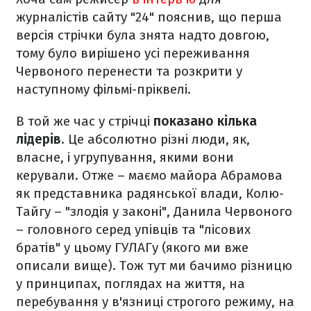
журналістів сайту "24" пояснив, що перша
версія стрічки була знята надто довгою,
тому було вирішено усі переживання
Червоного перенести та розкрити у
наступному фільмі-пріквелі.
В той же час у стрічці
показано кілька
лідерів
. Це абсолютно різні люди, як,
власне, і угрупування, якими вони
керували. Отже – маємо майора Абрамова
як представника радянської влади, Колю-
Тайгу – "злодія у законі", Данила Червоного
– головного серед упівців та "лісових
братів" у цьому ГУЛАГу (якого ми вже
описали вище). Тож тут ми бачимо різницю
у принципах, поглядах на життя, на
перебування у в'язниці строгого режиму, на