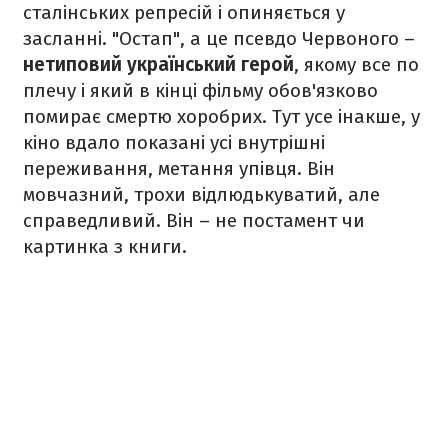
сталінських репресій і опиняється у
засланні. "Остап", а це псевдо Червоного –
нетиповий український герой
, якому все по
плечу і який в кінці фільму обов'язково
помирає смертю хоробрих. Тут усе інакше, у
кіно вдало показані усі внутрішні
переживання, метання упівця. Він
мовчазний, трохи відлюдькуватий, але
справедливий. Він – не постамент чи
картинка з книги.