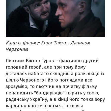
Кадр із фільму: Коля-Тайга з Данилом
Червоним
Льотчик Віктор Гуров – фактично другий
головний герой, але при тому йому
дісталась набагато складніша роль: якщо із
ціллю Червоного і його поглядами все
зрозуміло, то льотчик на початку фільму
ненавидить "бандерівців" і вірить у свою,
радянську Україну, а в кінці його точка зору
кардинально змінюється. І ось вся