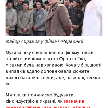
Майор Абрамов у фільмі "Червоний"
Музика, яку спеціально до фільму писав
італійський композитор Франко Еко,
місцями була нав'язливою. Хоча у більшості
випадків вдало доповнювала сюжетні
вихрі і батальні сцени, але, на жаль, тільки
їх.
Ми тільки починаємо будувати
кіноіндустрію в Україні, як
зазначив
режисер фільму Заза Буадзе у інтерв'ю