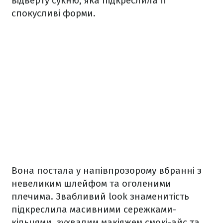
відверту сукню, яка підкреслила її
спокусливі форми.
Вона постала у напівпрозорому вбранні з
невеликим шлейфом та оголеними
плечима. Звабливий look знаменитість
підкреслила масивними сережками-
кільцями, зухвалим макіяжем смокі-айс та