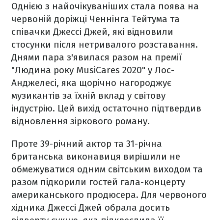
Однією з найочікуваніших стала поява на
червоній доріжці
Ченнінга Тейтума та
співачки Джессі Джей, які відновили
стосунки після нетривалого розставання.
Днями пара з'явилася разом на
премії
"Людина року
MusiCares 2020"
у Лос-
Анджелесі, яка щорічно нагороджує
музикантів за їхній вклад у світову
індустрію. Цей вихід остаточно підтвердив
відновлення зіркового роману.
Проте 39-річний актор та 31-річна
британська виконавиця вирішили не
обмежуватися одним світським виходом та
разом підкорили гостей гала-концерту
американського продюсера. Для червоного
хідника Джессі Джей обрала досить