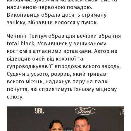
насиченою червоною помадою.
Виконавиця обрала досить стриману
зачіску, зібравши волосся у пучок.
Ченнінг Тейтум обрав для вечірки вбрання
total black, з'явившись у вишуканому
костюмі з атласними вставками. Актор не
відводив очей від коханої та
супроводжував її впродовж всього заходу.
Судячи з усього, розрив, який тривав
всього місяць, надихнув пару на палкі
почуття, які сприятимуть їхньому міцному
союзу.