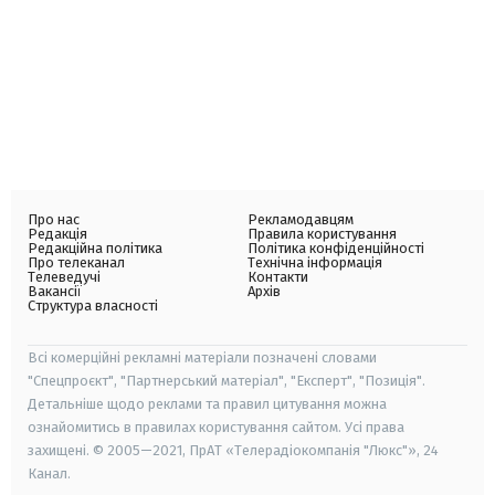
Про нас
Рекламодавцям
Редакція
Правила користування
Редакційна політика
Політика конфіденційності
Про телеканал
Технічна інформація
Телеведучі
Контакти
Вакансії
Архів
Структура власності
Всі комерційні рекламні матеріали позначені словами
"Спецпроєкт", "Партнерський матеріал", "Експерт", "Позиція".
Детальніше щодо реклами та правил цитування можна
ознайомитись в правилах користування сайтом. Усі права
захищені. © 2005—2021, ПрАТ «Телерадіокомпанія "Люкс"», 24
Канал.