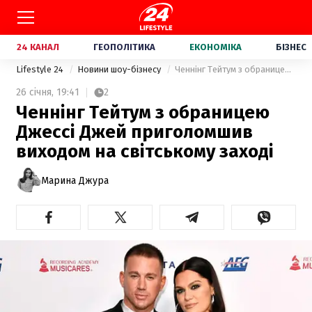
24 КАНАЛ
ГЕОПОЛІТИКА
ЕКОНОМІКА
БІЗНЕС
Lifestyle 24
Новини шоу-бізнесу
Ченнінг Тейтум з обраницею Джессі Джей приголомшив виходом на світському заході
26 січня,
19:41
2
Ченнінг Тейтум з обраницею
Джессі Джей приголомшив
виходом на світському заході
Марина Джура