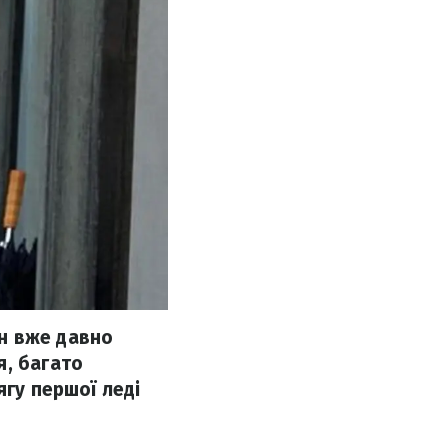
н вже давно
я, багато
ягу першої леді