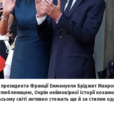
 президента Франції Еммануеля Бріджит Макро
любленицею, Окрім неймовірної історії коханн
сьому світі активно стежать ще й за стилем од