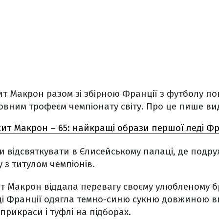
ит Макрон разом зі збірною Франції з футболу п
овним трофеєм чемпіонату світу. Про це пише в
ит Макрон – 65: найкращі образи першої леді Фр
 відсвяткувати в Єлисейському палаці, де подр
 з титулом чемпіонів.
т Макрон віддала перевагу своєму улюбленому бр
ді Франції одягла темно-синю сукню довжиною в
прикраси і туфлі на підборах.