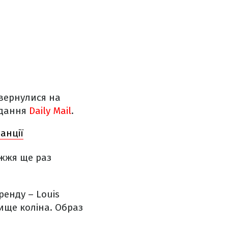
овернулися на
идання
Daily Mail
.
анції
ужжя ще раз
енду – Louis
ище коліна. Образ