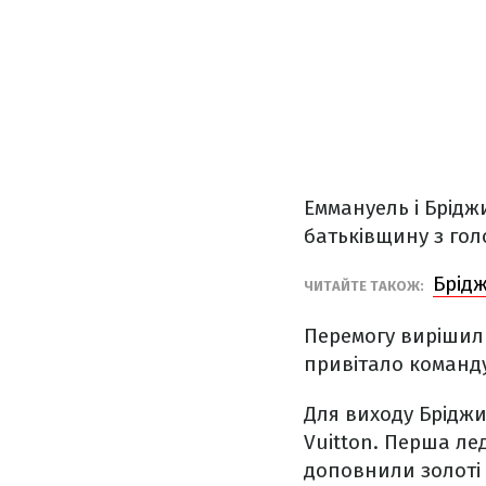
Еммануель і Брідж
батьківщину з гол
Брідж
ЧИТАЙТЕ ТАКОЖ:
Перемогу вирішили
привітало команду
Для виходу Бріджи
Vuitton. Перша ле
доповнили золоті 