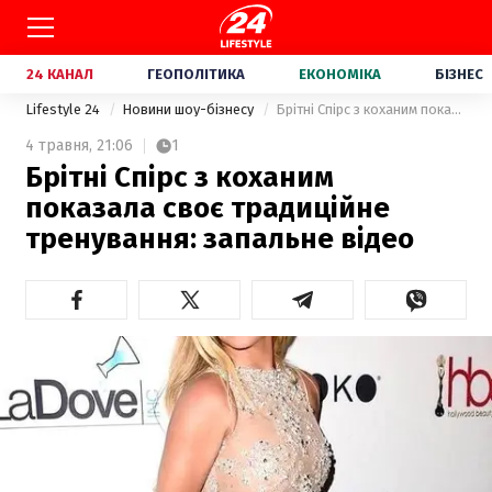
24 КАНАЛ
ГЕОПОЛІТИКА
ЕКОНОМІКА
БІЗНЕС
Lifestyle 24
Новини шоу-бізнесу
Брітні Спірс з коханим показала своє традиційне тренування: запальне відео
4 травня,
21:06
1
Брітні Спірс з коханим
показала своє традиційне
тренування: запальне відео