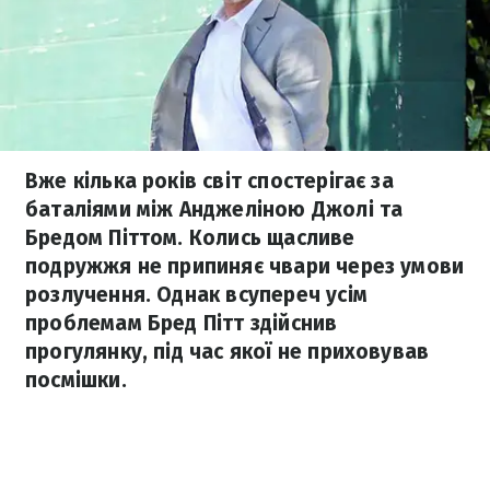
Вже кілька років світ спостерігає за
баталіями між Анджеліною Джолі та
Бредом Піттом. Колись щасливе
подружжя не припиняє чвари через умови
розлучення. Однак всупереч усім
проблемам Бред Пітт здійснив
прогулянку, під час якої не приховував
посмішки.