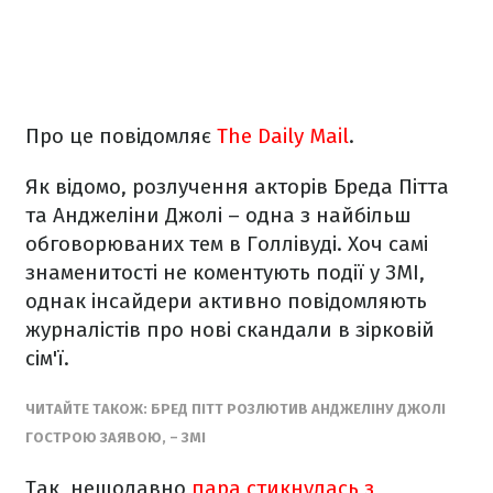
Про це повідомляє
The Daily Mail
.
Як відомо, розлучення акторів Бреда Пітта
та Анджеліни Джолі – одна з найбільш
обговорюваних тем в Голлівуді. Хоч самі
знаменитості не коментують події у ЗМІ,
однак інсайдери активно повідомляють
журналістів про нові скандали в зірковій
сім'ї.
ЧИТАЙТЕ ТАКОЖ: БРЕД ПІТТ РОЗЛЮТИВ АНДЖЕЛІНУ ДЖОЛІ
ГОСТРОЮ ЗАЯВОЮ, – ЗМІ
Так, нещодавно
пара стикнулась з