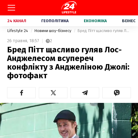
24 КАНАЛ
ГЕОПОЛІТИКА
ЕКОНОМІКА
БІЗНЕС
Lifestyle 24
Новини шоу-бізнесу
Бред Пітт щасливо гуляв Лос-Анджелесом всупереч конфлікту з Анджеліною Джолі: фотофакт
26 травня,
18:57
2
Бред Пітт щасливо гуляв Лос-
Анджелесом всупереч
конфлікту з Анджеліною Джолі:
фотофакт