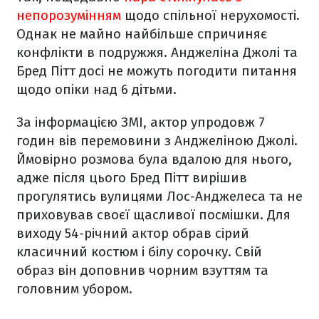
непорозумінням
щодо спільної нерухомості.
Однак не майно найбільше спричиняє
конфлікти в подружжя. Анджеліна Джолі та
Бред Пітт досі не можуть погодити питання
щодо опіки над 6 дітьми.
За інформацією ЗМІ, актор упродовж 7
годин вів перемовини з Анджеліною Джолі.
Ймовірно розмова була вдалою для нього,
адже після цього Бред Пітт вирішив
прогулятись вулицями Лос-Анджелеса та не
приховував своєї щасливої посмішки. Для
виходу 54-річний актор обрав сірий
класичний костюм і білу сорочку. Свій
образ він доповнив чорним взуттям та
головним убором.