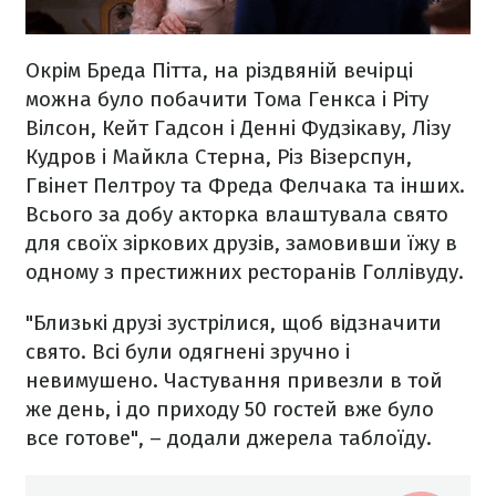
Окрім Бреда Пітта, на різдвяній вечірці
можна було побачити Тома Генкса і Ріту
Вілсон, Кейт Гадсон і Денні Фудзікаву, Лізу
Кудров і Майкла Стерна, Різ Візерспун,
Гвінет Пелтроу та Фреда Фелчака та інших.
Всього за добу акторка влаштувала свято
для своїх зіркових друзів, замовивши їжу в
одному з престижних ресторанів Голлівуду.
"Близькі друзі зустрілися, щоб відзначити
свято. Всі були одягнені зручно і
невимушено. Частування привезли в той
же день, і до приходу 50 гостей вже було
все готове", – додали джерела таблоїду.