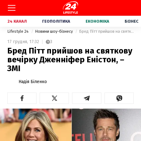
24 КАНАЛ
ГЕОПОЛІТИКА
ЕКОНОМІКА
БІЗНЕС
Lifestyle 24
Новини шоу-бізнесу
Бред Пітт прийшов на святкову вечірку Дженніфер Еністон, – ЗМІ
17 грудня,
17:32
3
Бред Пітт прийшов на святкову
вечірку Дженніфер Еністон, –
ЗМІ
Надія Біленко