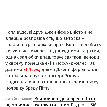
Голлівудські друзі Дженніфер Еністон не
вперше розповідають, що акторка –
головна зірка їхніх вечірок. Вона не любить
хизуватись у мережі відповідними кадрами,
однак залюбки влаштовує святкові вечори
у своєму помешканні в Лос-Анджелесі. За
даними
E! News
, днями Дженніфер Еністон
запросила друзів з нагоди Різдва.
Надіслала вона запрошення і колишньому
чоловіку Бреду Пітту.
Всиновлені діти Бреда Пітта
ЧИТАЙТЕ ТАКОЖ:
відмовились зустрічати з ним Різдво, – ЗМІ