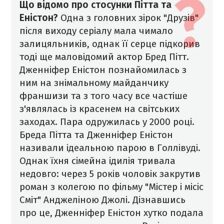
Що відомо про стосунки Пітта та
Еністон?
Одна з головних зірок "Друзів"
після виходу серіалу мала чимало
залицяльників, однак її серце підкорив
тоді ще маловідомий актор Бред Пітт.
Дженніфер Еністон познайомилась з
ним на знімальному майданчику
франшизи та з того часу все частіше
з'являлась із красенем на світських
заходах.
Пара одружилась у 2000 році.
Бреда Пітта та Дженніфер Еністон
називали ідеальною парою в Голлівуді.
Однак їхня сімейна ідилія тривала
недовго: через 5 років чоловік закрутив
роман з колегою по фільму "Містер і місіс
Сміт" Анджеліною Джолі. Дізнавшись
про це, Дженніфер Еністон хутко подала