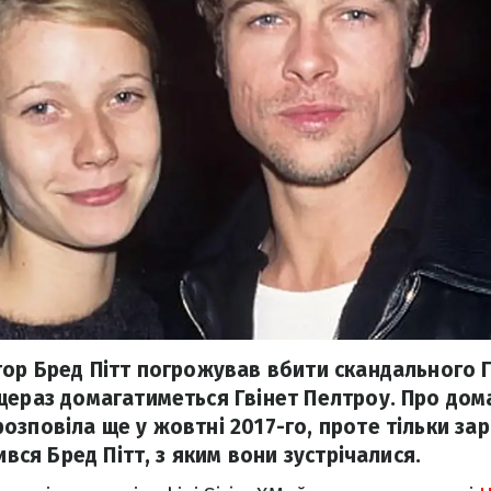
тор Бред Пітт погрожував вбити скандального 
щераз домагатиметься Гвінет Пелтроу. Про дом
озповіла ще у жовтні 2017-го, проте тільки зар
пився Бред Пітт, з яким вони зустрічалися.