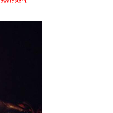
owardstern
.