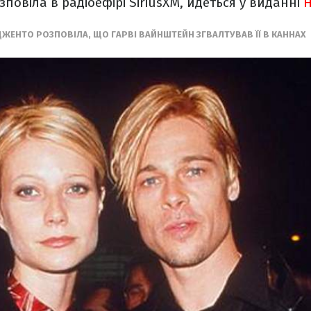
повіла в радіоефірі SiriusXM, йдеться у виданні
H
ДЖЕНТО РОЗПОВІЛА, ЩО ГАРВІ ВАЙНШТЕЙН ЗГВАЛТУВАВ ЇЇ В КАННАХ