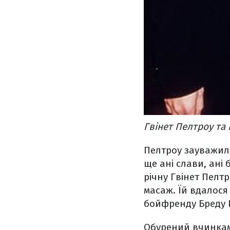
Гвінет Пелтроу та 
Пелтроу зауважила
ще ані слави, ані
річну Гвінет Пелт
масаж. Їй вдалося
бойфренду Бреду П
Обурений вчинками