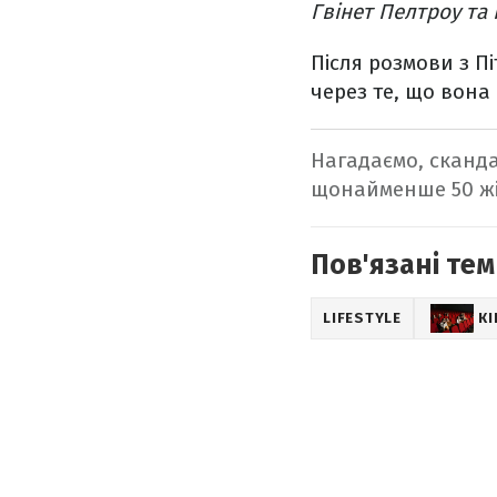
Гвінет Пелтроу та
Після розмови з П
через те, що вона 
Нагадаємо, сканд
щонайменше 50 жін
Пов'язані тем
LIFESTYLE
К