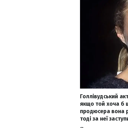
Голлівудський ак
якщо той хоча б 
продюсера вона р
тоді за неї засту