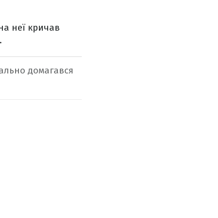
на неї кричав
.
уально домагався