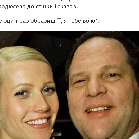
одюсера до стінки і сказав.
 один раз образиш її, я тебе вб’ю".