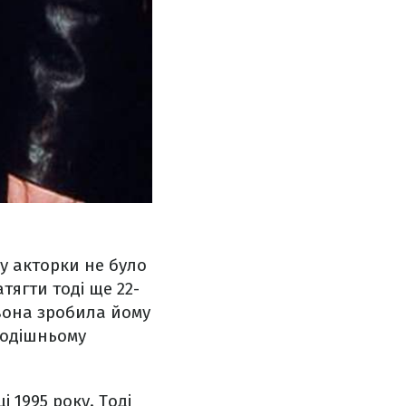
 у акторки не було
тягти тоді ще 22-
 вона зробила йому
тодішньому
 1995 року. Тоді