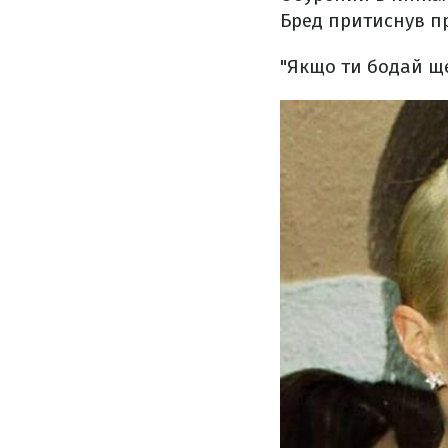
Бред притиснув пр
"Якщо ти бодай ще