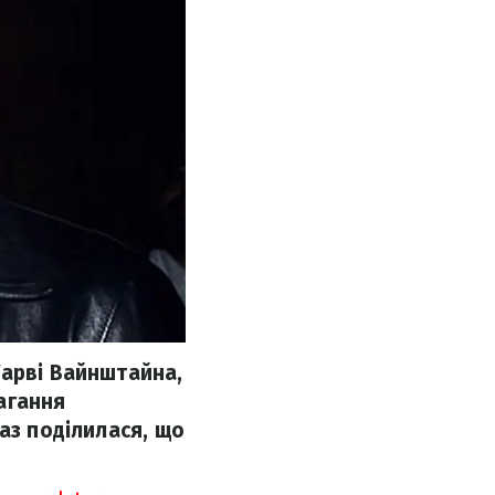
Гарві Вайнштайна,
агання
аз поділилася, що