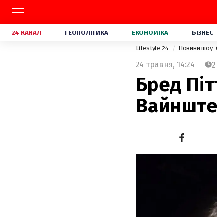
24 КАНАЛ
ГЕОПОЛІТИКА
ЕКОНОМІКА
БІЗНЕС
Lifestyle 24
Новини шоу-
24 травня,
14:24
2
Бред Піт
Вайнште