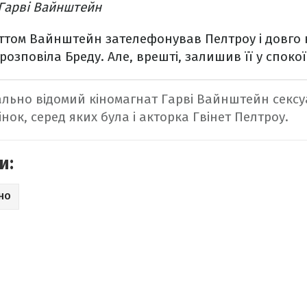
Гарві Вайнштейн
іттом Вайнштейн зателефонував Пелтроу і довго 
розповіла Бреду. Але, врешті, залишив її у спокої
ально відомий кіномагнат Гарві Вайнштейн секс
ок, серед яких була і акторка Гвінет Пелтроу.
и:
ІНО