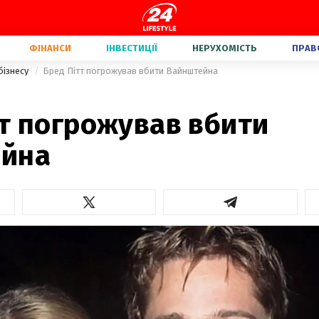
ФІНАНСИ
ІНВЕСТИЦІЇ
НЕРУХОМІСТЬ
ПРАВ
бізнесу
Бред Пітт погрожував вбити Вайнштейна
т погрожував вбити
йна