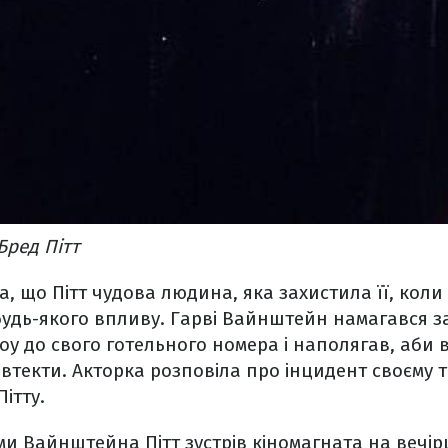
Бред Пітт
, що Пітт чудова людина, яка захистила її, коли
 будь-якого впливу. Гарві Вайнштейн намагався за
роу до свого готельного номера і наполягав, аби
 втекти. Акторка розповіла про інцидент своєму 
ітту.
 Вайнштейна Пітт зустрів кіномагната на вечірці