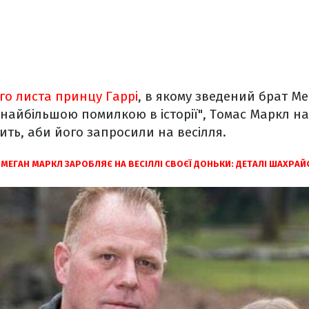
го листа принцу Гаррі
, в якому зведений брат М
"найбільшою помилкою в історії", Томас Маркл 
сить, аби його запросили на весілля.
МЕГАН МАРКЛ ЗАРОБЛЯЄ НА ВЕСІЛЛІ СВОЄЇ ДОНЬКИ: ДЕТАЛІ ШАХРАЙ