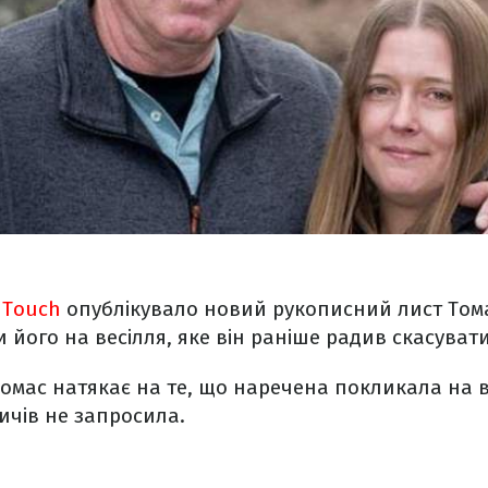
 Touch
опублікувало новий рукописний лист Тома,
 його на весілля, яке він раніше радив скасувати
 Томас натякає на те, що наречена покликала на в
дичів не запросила.