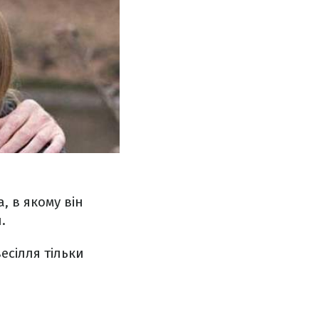
 в якому він
.
есілля тільки