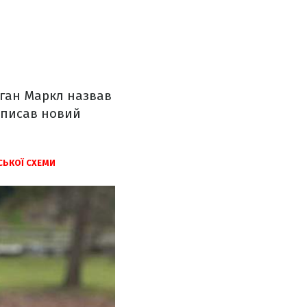
еган Маркл назвав
написав новий
СЬКОЇ СХЕМИ