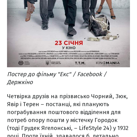
Постер до фільму "Екс" / Facebook /
Держкіно
Четвірка друзів на прізвисько Чорний, Зюк,
Явір і Терен – постанці, які планують
пограбування поштового відділення для
потреб опору пошти у містечку Городок
(тоді Грудек Ягелонські, – LifeStyle 24) у 1932
році. Проте їхній, здавалося б, детально