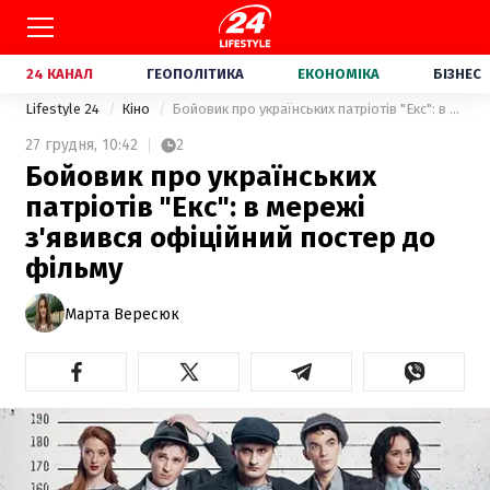
24 КАНАЛ
ГЕОПОЛІТИКА
ЕКОНОМІКА
БІЗНЕС
Lifestyle 24
Кіно
Бойовик про українських патріотів "Екс": в мережі з'явився офіційний постер до фільму
27 грудня,
10:42
2
Бойовик про українських
патріотів "Екс": в мережі
з'явився офіційний постер до
фільму
Марта Вересюк