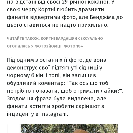
на відстані від своєї 29-річної коханої. У
свою чергу Кортні любить дразнити
фанатів відвертими фото, але Бенджіма до
цього ставиться не надто прихильно.
ЧИТАЙТЕ ТАКОЖ: КОРТНІ КАРДАШЯН СЕКСУАЛЬНО
ОГОЛИЛАСЬ У ФОТОЗЙОМЦІ: ФОТО 18+
Під одним з останніх її фото, де вона
демонструє свої підтягнуті сідниці у
чорному бікіні і топі, він залишив
обурливий коментар: "Так ось що тобі
потрібно показати, щоб отримати лайки?".
Згодом ця фраза була видалена, але
фанати встигли зробити скріншот з
інциденту в Instagram.