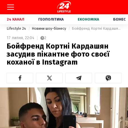
24 КАНАЛ
ГЕОПОЛІТИКА
ЕКОНОМІКА
БІЗНЕС
Lifestyle 24
Новини шоу-бізнесу
Бойфренд Кортні Кардашян засудив пікантне фото своєї коханої в Instagram
17 липня,
22:04
2
Бойфренд Кортні Кардашян
засудив пікантне фото своєї
коханої в Instagram