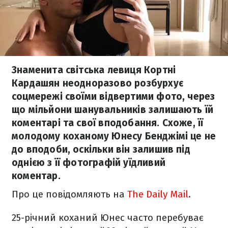
Знаменита світська левиця Кортні
Кардашян неодноразово розбурхує
соцмережі своїми відвертими фото, через
що мільйони шанувальників залишають їй
коментарі та свої вподобання. Схоже, її
молодому коханому Юнесу Бенджімі це не
до вподоби, оскільки він залишив під
однією з її фотографій уїдливий
коментар.
Про це повідомляють на
The Daily Mail
.
25-річний коханий Юнес часто перебуває