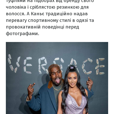
туфлями на підборах від бренду свого
чоловіка і сріблястою резинкою для
волосся. А Каньє традиційно надав
перевагу спортивному стилі в одязі та
провокативній поведінці перед
фотографами.