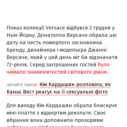
Показ колекції Versace відбувся 2 грудня у
Нью-Йорку. Донателла Версаче обрала цю
дату на честь померлого засновника
бренду, дизайнера і модельєра Джанні
Версаче, який у цей день міг би відзначати
72-річчя. Серед запрошених гостей
було
чимало знаменитостей світового рівня
.
Кім Кардашян розповіла, як
ЧИТАЙТЕ ТАКОЖ:
Каньє Вест реагує на її сексуальні фото
Для виходу Кім Кардашян обрала блискуче
міні-плаття з відвертим декольте. Своє
вбрання вона доповнила прозорими