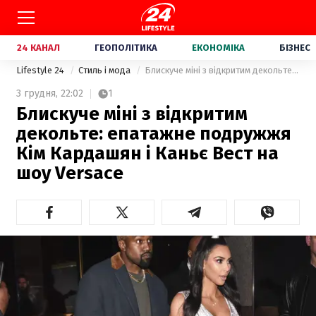
24 КАНАЛ
ГЕОПОЛІТИКА
ЕКОНОМІКА
БІЗНЕС
Lifestyle 24
Стиль і мода
Блискуче міні з відкритим декольте: епатажне подружжя Кім Кардашян і Каньє Вест на шоу Versace
3 грудня,
22:02
1
Блискуче міні з відкритим
декольте: епатажне подружжя
Кім Кардашян і Каньє Вест на
шоу Versace