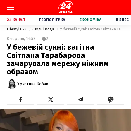
24 КАНАЛ
ГЕОПОЛІТИКА
ЕКОНОМІКА
БІЗНЕС
Lifestyle 24
Стиль і мода
У бежевій сукні: вагітна Світлана Тарабарова зачарувала мережу ніжним образом
8 червня,
14:58
2
У бежевій сукні: вагітна
Світлана Тарабарова
зачарувала мережу ніжним
образом
Христина Кобак