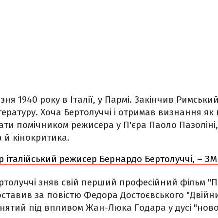
ня 1940 року в Італії, у Пармі. Закінчив Римський
ературу. Хоча Бертолуччі і отримав визнання як п
ти помічником режисера у П'єра Паоло Пазоліні,
а й кінокритика.
 італійський режисер Бернардо Бертолуччі, – ЗМ
 Бертолуччі зняв свій перший професійний фільм 
 поставив за повістю Федора Достоєвського "Двійн
 знятий під впливом Жан-Люка Годара у дусі "ново