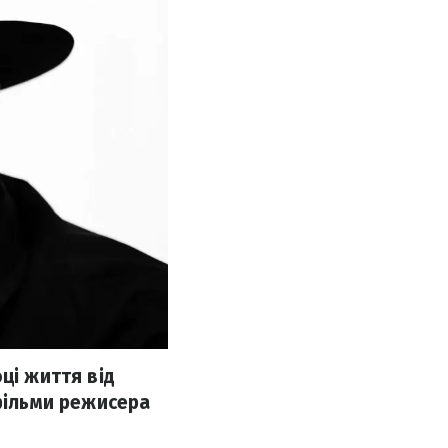
ці життя від
 фільми режисера