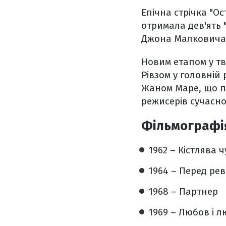
Епічна стрічка "Ос
отримала дев'ять "
Джона Малковича 
Новим етапом у тв
Рівзом у головній 
Жаном Маре, що п
режисерів сучасно
Фільмографія
1962 – Кістлява 
1964 – Перед ре
1968 – Партнер
1969 – Любов і лю