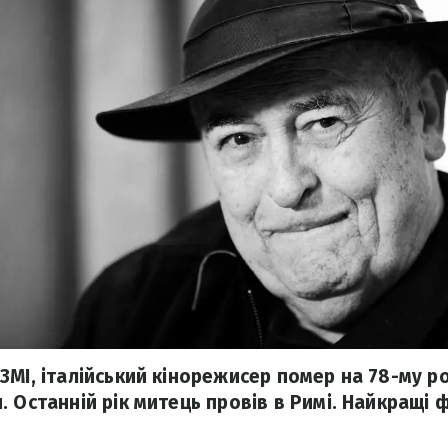
МІ, італійський кінорежисер помер на 78-му ро
. Останній рік митець провів в Римі. Найкращі