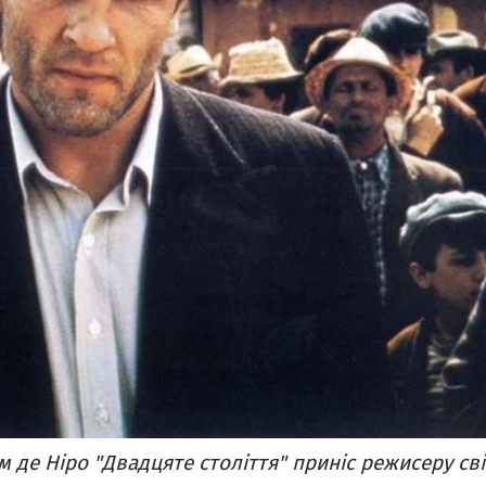
м де Ніро "Двадцяте століття" приніс режисеру св