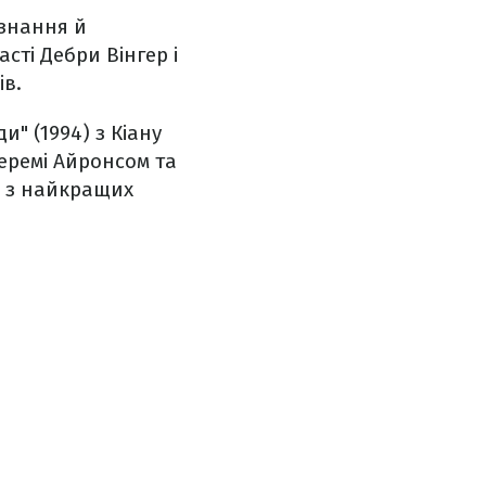
изнання й
сті Дебри Вінгер і
в.
" (1994) з Кіану
жеремі Айронсом та
о з найкращих