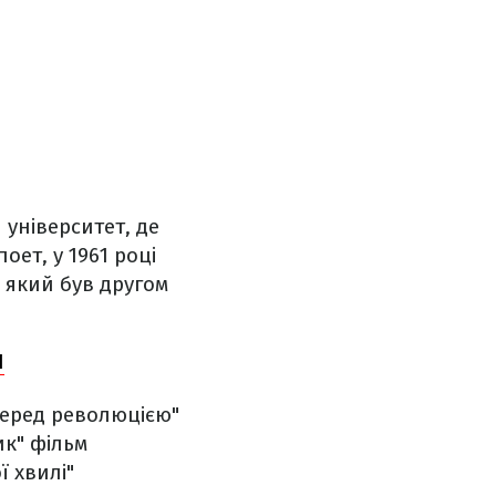
 університет, де
оет, у 1961 році
 який був другом
І
"Перед революцією"
ик" фільм
ї хвилі"