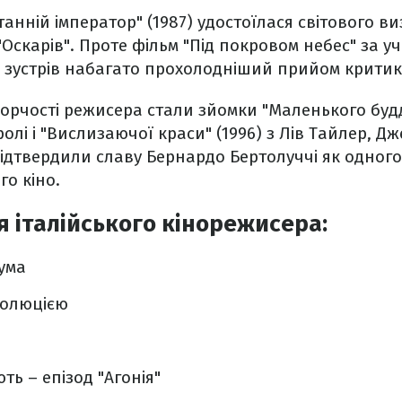
танній імператор" (1987) удостоїлася світового в
Оскарів". Проте фільм "Під покровом небес" за уча
зустрів набагато прохолодніший прийом критикі
орчості режисера стали зйомки "Маленького будди
ролі і "Вислизаючої краси" (1996) з Лів Тайлер, Д
ідтвердили славу Бернардо Бертолуччі як одног
го кіно.
 італійського кінорежисера:
чума
волюцією
ть – епізод "Агонія"