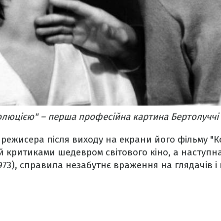
люцією" – перша професійна картина Бертолуччі
 режисера після виходу на екрани його фільму "Ко
 критиками шедевром світового кіно, а наступна
1973), справила незабутнє враження на глядачів і