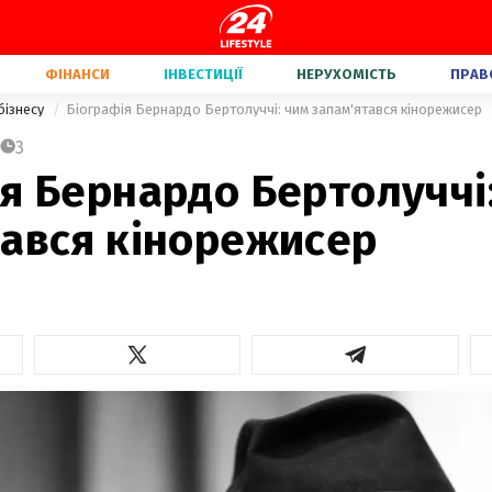
ФІНАНСИ
ІНВЕСТИЦІЇ
НЕРУХОМІСТЬ
ПРАВ
бізнесу
Біографія Бернардо Бертолуччі: чим запам'ятався кінорежисер
3
я Бернардо Бертолуччі
тався кінорежисер