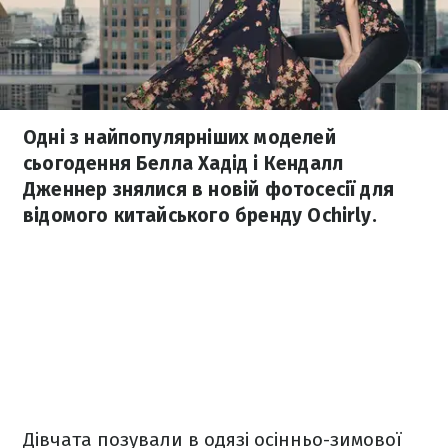
Одні з найпопулярніших моделей
сьогодення Белла Хадід і Кендалл
Дженнер знялися в новій фотосесії для
відомого китайського бренду Ochirly.
Дівчата позували в одязі осінньо-зимової