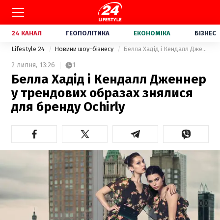
24 КАНАЛ
ГЕОПОЛІТИКА
ЕКОНОМІКА
БІЗНЕС
Lifestyle 24
Новини шоу-бізнесу
Белла Хадід і Кендалл Дженнер у трендових образах знялися для бренду Ochirly
2 липня,
13:26
1
Белла Хадід і Кендалл Дженнер
у трендових образах знялися
для бренду Ochirly