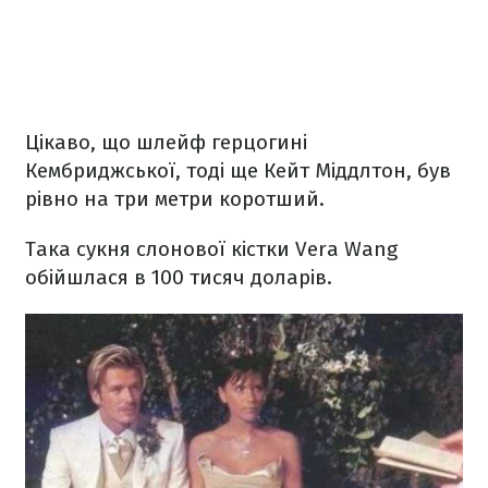
Цікаво, що шлейф герцогині
Кембриджської, тоді ще Кейт Міддлтон, був
рівно на три метри коротший.
Така сукня слонової кістки Vera Wang
обійшлася в 100 тисяч доларів.