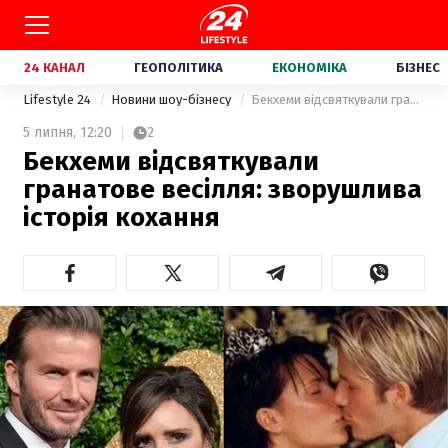
24 КАНАЛ
ГЕОПОЛІТИКА
ЕКОНОМІКА
БІЗНЕС
Lifestyle 24
Новини шоу-бізнесу
Бекхеми відсвяткували гранатове весілля: зворушлива історія кохання
5 липня,
12:20
2
Бекхеми відсвяткували
гранатове весілля: зворушлива
історія кохання