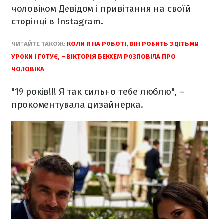
чоловіком Девідом і привітання на своїй
сторінці в Instagram.
ЧИТАЙТЕ ТАКОЖ:
КОЛИ Я НА РОБОТІ, ВІН РОБИТЬ З ДІТЬМИ
УРОКИ І ГОТУЄ, – ВІКТОРІЯ БЕКХЕМ РОЗПОВІЛА ПРО
ЧОЛОВІКА
"19 років!!! Я так сильно тебе люблю", –
прокоментувала дизайнерка.