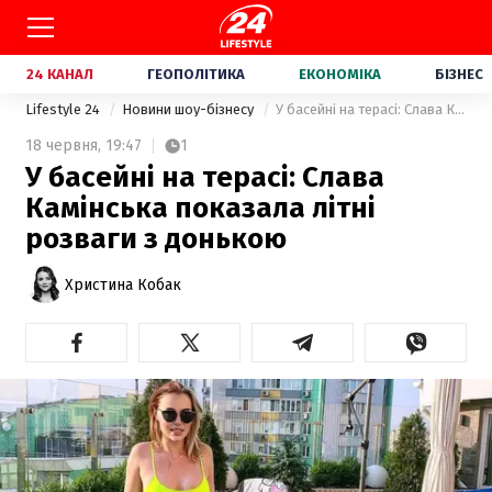
24 КАНАЛ
ГЕОПОЛІТИКА
ЕКОНОМІКА
БІЗНЕС
Lifestyle 24
Новини шоу-бізнесу
У басейні на терасі: Слава Камінська показала літні розваги з донькою
18 червня,
19:47
1
У басейні на терасі: Слава
Камінська показала літні
розваги з донькою
Христина Кобак