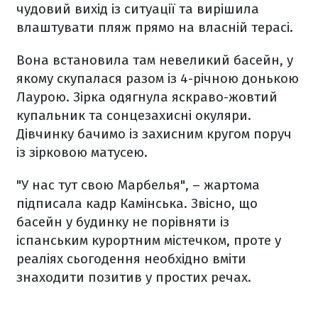
чудовий вихід із ситуації та вирішила
влаштувати пляж прямо на власній терасі.
Вона встановила там невеликий басейн, у
якому скупалася разом із 4-річною донькою
Лаурою. Зірка одягнула яскраво-жовтий
купальник та сонцезахисні окуляри.
Дівчинку бачимо із захисним кругом поруч
із зірковою матусею.
"У нас тут свою Марбелья", – жартома
підписала кадр Камінська. Звісно, що
басейн у будинку не порівняти із
іспанським курортним містечком, проте у
реаліях сьогодення необхідно вміти
знаходити позитив у простих речах.