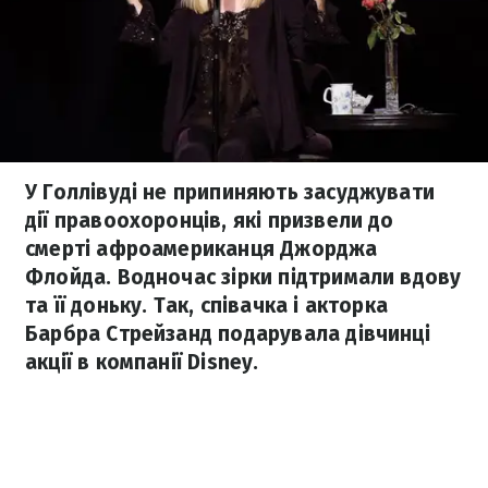
У Голлівуді не припиняють засуджувати
дії правоохоронців, які призвели до
смерті афроамериканця Джорджа
Флойда. Водночас зірки підтримали вдову
та її доньку. Так, співачка і акторка
Барбра Стрейзанд подарувала дівчинці
акції в компанії Disney.