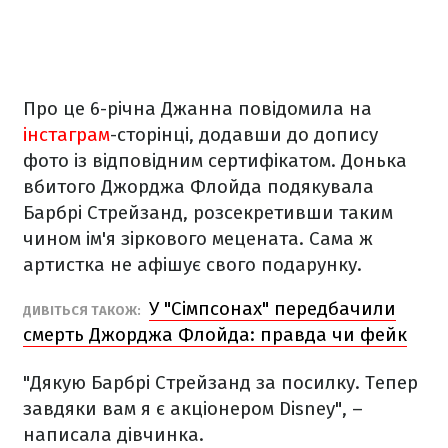
Про це 6-річна Джанна повідомила на
інстаграм
-сторінці, додавши до допису
фото із відповідним сертифікатом. Донька
вбитого Джорджа Флойда подякувала
Барбрі Стрейзанд, розсекретивши таким
чином ім'я зіркового мецената. Сама ж
артистка не афішує свого подарунку.
У "Сімпсонах" передбачили
ДИВІТЬСЯ ТАКОЖ:
смерть Джорджа Флойда: правда чи фейк
"Дякую Барбрі Стрейзанд за посилку. Тепер
завдяки вам я є акціонером Disney", –
написала дівчинка.