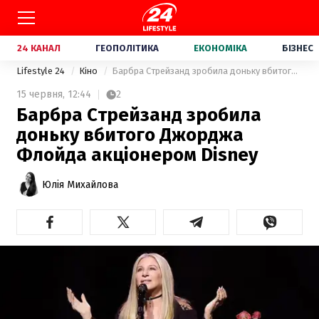
24 КАНАЛ
ГЕОПОЛІТИКА
ЕКОНОМІКА
БІЗНЕС
Lifestyle 24
Кіно
Барбра Стрейзанд зробила доньку вбитого Джорджа Флойда акціонером Disney
15 червня,
12:44
2
Барбра Стрейзанд зробила
доньку вбитого Джорджа
Флойда акціонером Disney
Юлія Михайлова