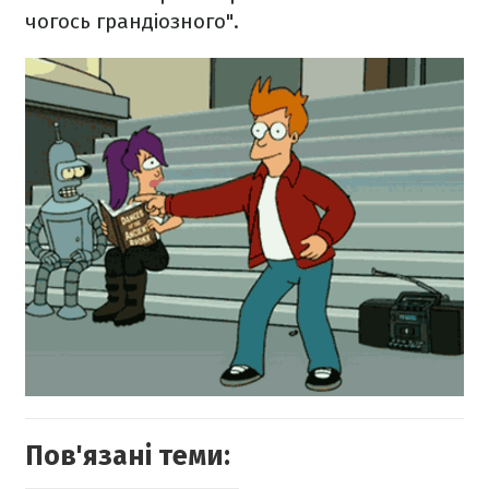
чогось грандіозного".
Пов'язані теми: