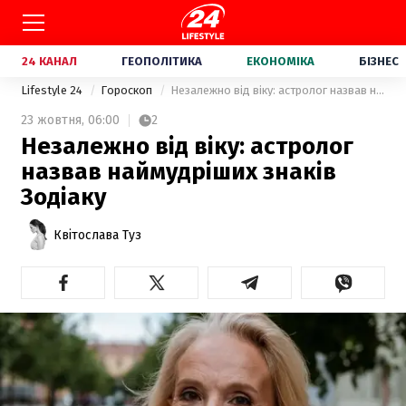
24 КАНАЛ
ГЕОПОЛІТИКА
ЕКОНОМІКА
БІЗНЕС
Lifestyle 24
Гороскоп
Незалежно від віку: астролог назвав наймудріших знаків Зодіаку
23 жовтня,
06:00
2
Незалежно від віку: астролог
назвав наймудріших знаків
Зодіаку
Квітослава Туз