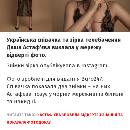
Українська співачка та зірка телебачення
Даша Астаф’єва виклала у мережу
відверті фото.
Знімки зірка опублікувала в Instagram.
Фото зроблені для видання Buro247.
Співачка показала два знімки – на них
Астафєва позує у чорній мереживній білизні
та накидці.
ЧИТАЙТЕ ТАКОЖ:
АСТАФ’ЄВА ЗРОБИЛА ВІДВЕРТЕ ЗІЗНАННЯ ТА
ПОКАЗАЛА ФОТОДОКАЗ