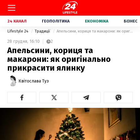
24 КАНАЛ
ГЕОПОЛІТИКА
ЕКОНОМІКА
БІЗНЕС
Lifestyle 24
Традиції
Апельсини, кориця та макарони: як оригінально прикрасити ялинку
28 грудня,
16:10
2
Апельсини, кориця та
макарони: як оригінально
прикрасити ялинку
Квітослава Туз