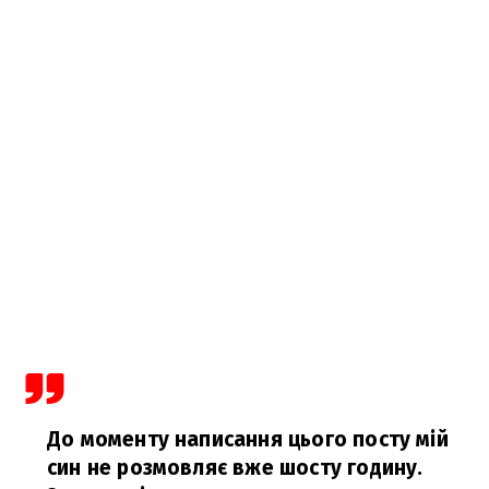
До моменту написання цього посту мій
син не розмовляє вже шосту годину.