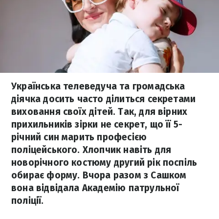
Українська телеведуча та громадська
діячка досить часто ділиться секретами
виховання своїх дітей. Так, для вірних
прихильників зірки не секрет, що її 5-
річний син марить професією
поліцейського. Хлопчик навіть для
новорічного костюму другий рік поспіль
обирає форму. Вчора разом з Сашком
вона відвідала Академію патрульної
поліції.