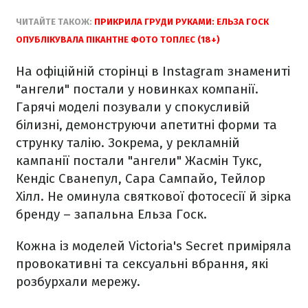
ЧИТАЙТЕ ТАКОЖ:
ПРИКРИЛА ГРУДИ РУКАМИ: ЕЛЬЗА ГОСК
ОПУБЛІКУВАЛА ПІКАНТНЕ ФОТО ТОПЛЕС (18+)
На офіційній сторінці в Instagram знамениті
"ангели" постали у новинках компанії.
Гарячі моделі позували у спокусливій
білизні, демонструючи апетитні форми та
струнку талію. Зокрема, у рекламній
кампанії постали "ангели" Жасмін Тукс,
Кендіс Сванепул, Сара Сампайо, Тейлор
Хілл. Не оминула святкової фотосесії й зірка
бренду – запальна Ельза Госк.
Кожна із моделей Victoria's Secret приміряла
провокативні та сексуальні вбрання, які
розбурхали мережу.