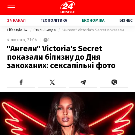
24 КАНАЛ
ГЕОПОЛІТИКА
ЕКОНОМІКА
БІЗНЕС
Lifestyle 24
Стиль і мода
"Ангели" Victoria's Secret показали білизну до Дня закоханих: сексапільні фото
4 лютого,
21:04
1
"Ангели" Victoria's Secret
показали білизну до Дня
закоханих: сексапільні фото