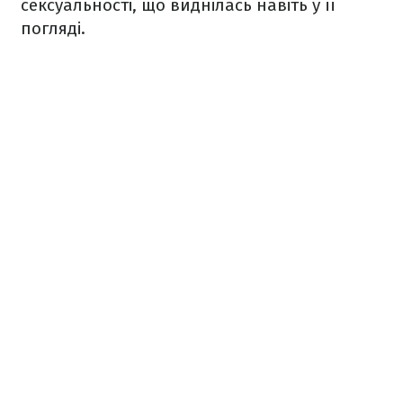
сексуальності, що виднілась навіть у її
погляді.