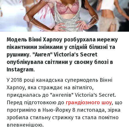
Модель Вінні Харлоу розбурхала мережу
пікантними знімками у спідній білизні та
рушнику. "Ангел" Victoria's Secret
опублікувала світлини у своєму блозі в
Instagram.
У 2018 році канадська супермодель Вінні
Харлоу, яка страждає на вітиліго,
приєдналась до "ангелів" Victoria's Secret.
Перед підготовкою до
грандіозного шоу
, що
прогриміло в Нью-Йорку 8 листопада, зірка
зробила стильну стрижку та стала помітно
впевненішою.