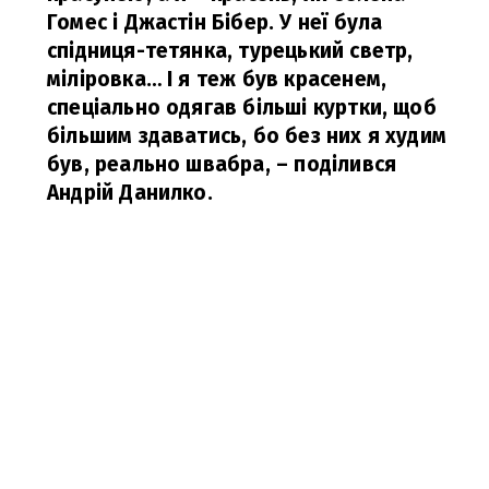
Гомес і Джастін Бібер. У неї була
спідниця-тетянка, турецький светр,
міліровка… І я теж був красенем,
спеціально одягав більші куртки, щоб
більшим здаватись, бо без них я худим
був, реально швабра,
– поділився
Андрій Данилко.