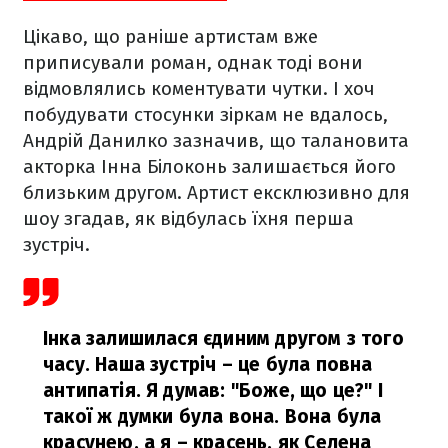
Цікаво, що раніше артистам вже
приписували роман, однак тоді вони
відмовлялись коментувати чутки. І хоч
побудувати стосунки зіркам не вдалось,
Андрій Данилко зазначив, що талановита
акторка Інна Білоконь залишається його
близьким другом. Артист ексклюзивно для
шоу згадав, як відбулась їхня перша
зустріч.
Інка залишилася єдиним другом з того
часу. Наша зустріч – це була повна
антипатія. Я думав: "Боже, що це?" І
такої ж думки була вона. Вона була
красунею, а я – красень, як Селена