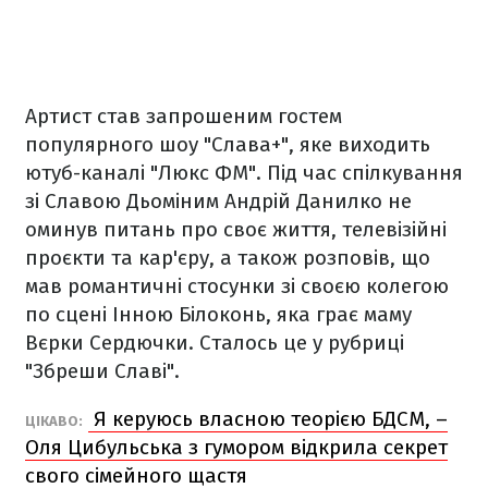
Артист став запрошеним гостем
популярного шоу "Слава+", яке виходить
ютуб-каналі "Люкс ФМ". Під час спілкування
зі Славою Дьоміним Андрій Данилко не
оминув питань про своє життя, телевізійні
проєкти та кар'єру, а також розповів, що
мав романтичні стосунки зі своєю колегою
по сцені Інною Білоконь, яка грає маму
Вєрки Сердючки. Сталось це у рубриці
"Збреши Славі".
Я керуюсь власною теорією БДСМ, –
ЦІКАВО:
Оля Цибульська з гумором відкрила секрет
свого сімейного щастя