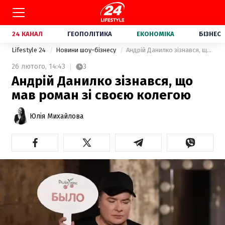
24 КАНАЛ
ГЕОПОЛІТИКА
ЕКОНОМІКА
БІЗНЕС
Lifestyle 24
Новини шоу-бізнесу
Андрій Данилко зізнався, що мав роман зі своєю колегою
26 лютого,
14:43
3
Андрій Данилко зізнався, що
мав роман зі своєю колегою
Юлія Михайлова